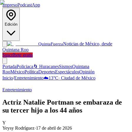
Impreso
Podcast
App
Edición
Noticias de México, desde
Quinta
Fuerza
Quintana Roo
Suscríbete gratis
Portada
Policiaca
🌀 Huracanes
Sismos
Quintana
Roo
México
Política
Deportes
Espectáculos
Opinión
Inicio
/
Entretenimiento
☁️
13
°C
·
Ciudad de México
Entretenimiento
Actriz Natalie Portman se embaraza de
su tercer hijo a los 44 años
Y
Yeysy Rodríguez
·
17 de abril de 2026