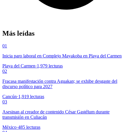
Más leídas
01
Inicia paro laboral en Complejo Mayakoba en Playa del Carmen
Playa del Carmen
·
1,979
lecturas
02
Fracasa manifestación contra Aguakan; se exhibe desgaste del
discurso político para 2027
Cancún
·
1,919
lecturas
03
Asesinan al creador de contenido César Gastélum durante
transmisión en Culiacán
México
·
485
lecturas