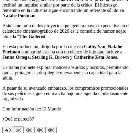
recibirá un impulso similar por parte de la crítica. El liderazgo
femenino en la industria sigue encontrando un referente sólido en
Natalie Portman
.
Asimismo, uno de los proyectos que genera mayor expectativa en el
calendario cinematográfico de 2026 es la comedia de humor negro
titulada "
The Gallerist
".
En esta producción, dirigida por la cineasta
Cathy Yan
,
Natalie
Portman
compartirá escena con un elenco de lujo que incluye a
Jenna Ortega, Sterling K. Brown
y
Catherine Zeta-Jones
.
La trama promete explorar matices absurdos y oscuros, permitiendo
que la protagonista despliegue nuevamente su capacidad para la
sátira.
A pesar de su avanzado embarazo, los compromisos promocionales
de sus películas siguen en marcha bajo una agenda cuidadosamente
organizada.
Con información de: El Mundo
¿Qué te pareció?
🔥
0
👍
0
😲
0
😢
0
😠
0