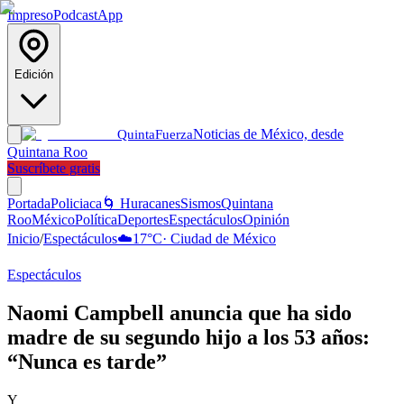
Impreso
Podcast
App
Edición
Noticias de México, desde
Quinta
Fuerza
Quintana Roo
Suscríbete gratis
Portada
Policiaca
🌀 Huracanes
Sismos
Quintana
Roo
México
Política
Deportes
Espectáculos
Opinión
Inicio
/
Espectáculos
☁️
17
°C
·
Ciudad de México
Espectáculos
Naomi Campbell anuncia que ha sido
madre de su segundo hijo a los 53 años:
“Nunca es tarde”
Y