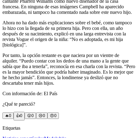
cantante Pharrell Williams como nuevo diseñador de la casa
francesa. En ninguna de esas imágenes Campbell ha aparecido
embarazada, ni tampoco ha comentado nada sobre este nuevo hijo.
Ahora no ha dado más explicaciones sobre el bebé, como tampoco
lo hizo con la llegada de su primera hija. Pero con ella, un año
después de su nacimiento, explicó en una larga entrevista con la
revista Vogue el origen de la niña: “No es adoptada, es mi hija
[biológica]”.
Por tanto, la opción restante es que naciera por un vientre de
alquiler. “Puedo contar con los dedos de una mano a la gente que
sabía que iba a tenerla”, reconocía en esa charla con la revista. “Pero
es la mayor bendición que podría haber imaginado. Es lo mejor que
he hecho jamás”. Entonces, la londinense ya deslizó que no
descartaba tener más hijos.
Con información de: El País
¿Qué te pareció?
🔥
0
👍
0
😲
0
😢
0
😠
0
Etiquetas