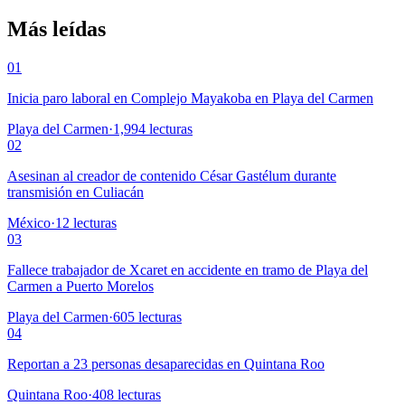
Más leídas
01
Inicia paro laboral en Complejo Mayakoba en Playa del Carmen
Playa del Carmen
·
1,994
lecturas
02
Asesinan al creador de contenido César Gastélum durante
transmisión en Culiacán
México
·
12
lecturas
03
Fallece trabajador de Xcaret en accidente en tramo de Playa del
Carmen a Puerto Morelos
Playa del Carmen
·
605
lecturas
04
Reportan a 23 personas desaparecidas en Quintana Roo
Quintana Roo
·
408
lecturas