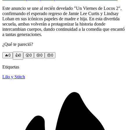
Este anuncio se une al recién develado "Un Viernes de Locos 2",
confirmando el esperado regreso de Jamie Lee Curtis y Lindsay
Lohan en sus icónicos papeles de madre e hija. En esta divertida
secuela, ambas volverán a protagonizar la historia donde
intercambian cuerpos, dando continuidad a la comedia que encantó
a tantas generaciones.
¿Qué te pareció?
🔥
0
👍
0
😲
0
😢
0
😠
0
Etiquetas
Lilo y Stitch