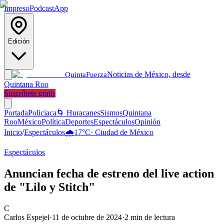
Impreso
Podcast
App
Edición
Noticias de México, desde
Quinta
Fuerza
Quintana Roo
Suscríbete gratis
Portada
Policiaca
🌀 Huracanes
Sismos
Quintana
Roo
México
Política
Deportes
Espectáculos
Opinión
Inicio
/
Espectáculos
🌧️
17
°C
·
Ciudad de México
Espectáculos
Anuncian fecha de estreno del live action
de "Lilo y Stitch"
C
Carlos Espejel
·
11 de octubre de 2024
·
2
min de lectura