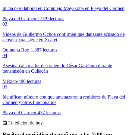
Inicia paro laboral en Complejo Mayakoba en Playa del Carmen
Playa del Carmen
·
1,979
lecturas
03
Videos de Guillermo Ochoa confirman que danzante acusado de
acoso sexual sigue en Xcaret
Quintana Roo
·
1,387
lecturas
04
Asesinan al creador de contenido César Gastélum durante
transmisión en Culiacán
México
·
480
lecturas
05
Identifican número con que amenazaron a regidores de Playa del
Carmen y otros funcionarios
Playa del Carmen
·
437
lecturas
📰 Tu edición de hoy
Recibe el periódico de mañana a las 7:00 am