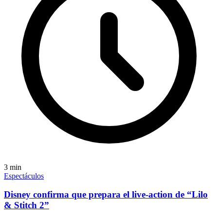
3
min
Espectáculos
Disney confirma que prepara el live-action de “Lilo
& Stitch 2”