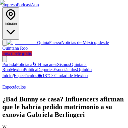
Impreso
Podcast
App
Edición
Noticias de México, desde
Quinta
Fuerza
Quintana Roo
Suscríbete gratis
Portada
Policiaca
🌀 Huracanes
Sismos
Quintana
Roo
México
Política
Deportes
Espectáculos
Opinión
Inicio
/
Espectáculos
🌦️
18
°C
·
Ciudad de México
Espectáculos
¿Bad Bunny se casa? Influencers afirman
que le habría pedido matrimonio a su
exnovia Gabriela Berlingeri
W