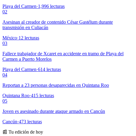
Playa del Carmen
·
1,996
lecturas
02
Asesinan al creador de contenido César Gastélum durante
transmisión en Culiacán
México
·
12
lecturas
03
Fallece trabajador de Xcaret en accidente en tramo de Playa del
Carmen a Puerto Morelos
Playa del Carmen
·
614
lecturas
04
Reportan a 23 personas desaparecidas en Quintana Roo
Quintana Roo
·
415
lecturas
05
Joven es asesinado durante ataque armado en Cancún
Cancún
·
473
lecturas
📰 Tu edición de hoy