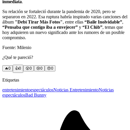
inmediata
.
Su relación se fortaleció durante la pandemia de 2020, pero se
separaron en 2022. Esa ruptura habría inspirado varias canciones del
álbum
"Debí Tirar Más Fotos"
, entre ellas
“Baile Inolvidable”
,
“Pensaba que contigo iba a envejecer”
y
“El Clúb”
, temas que
hoy adquieren un nuevo significado ante los rumores de un posible
compromiso.
Fuente: Milenio
¿Qué te pareció?
🔥
0
👍
0
😲
0
😢
0
😠
0
Etiquetas
entretenimiento
espectáculos
Noticias Entretenimiento
Noticias
espectáculos
Bad Bunny