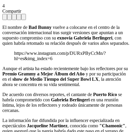
4
Compartir
El nombre de
Bad Bunny
vuelve a colocarse en el centro de la
conversación internacional tras surgir versiones que apuntan a un
supuesto compromiso con su
exnovia Gabriela Berlingeri
, con
quien habría retomado su relación después de varios años separados.
https://www.instagram.com/p/DURxPByCcMn/?
hl=es&img_index=6
Aunque el artista ha estado recientemente bajo los reflectores por su
Premio Grammy a Mejor Álbum del Año
y por su participación
en el
show de Medio Tiempo del Super Bowl LX
, la atención
ahora se concentra en su vida sentimental.
De acuerdo con diversos reportes, el cantante de
Puerto Rico
se
habría comprometido con
Gabriela Berlingeri
en una reunión
íntima, lejos de los reflectores y rodeado únicamente de personas
cercanas.
La información fue difundida por la influencer especializada en
espectáculos
Jacqueline Martínez
, conocida como
"Chamonic"
,
quien aseguró que la pareja habría dado este paso en el verano de