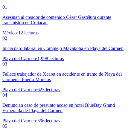
01
Asesinan al creador de contenido César Gastélum durante
transmisión en Culiacán
México
·
12
lecturas
02
Inicia paro laboral en Complejo Mayakoba en Playa del Carmen
Playa del Carmen
·
1,998
lecturas
03
Fallece trabajador de Xcaret en accidente en tramo de Playa del
Carmen a Puerto Morelos
Playa del Carmen
·
623
lecturas
04
Denuncian caso de presunto acoso en hotel BlueBay Grand
Esmeralda de Playa del Carmen
Playa del Carmen
·
596
lecturas
05