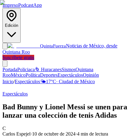
Impreso
Podcast
App
Edición
Noticias de México, desde
Quinta
Fuerza
Quintana Roo
Suscríbete gratis
Portada
Policiaca
🌀 Huracanes
Sismos
Quintana
Roo
México
Política
Deportes
Espectáculos
Opinión
Inicio
/
Espectáculos
🌤️
17
°C
·
Ciudad de México
Espectáculos
Bad Bunny y Lionel Messi se unen para
lanzar una colección de tenis Adidas
C
Carlos Espejel
·
10 de octubre de 2024
·
4
min de lectura