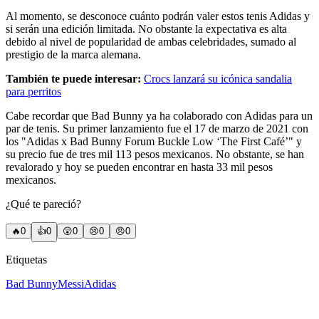
Al momento, se desconoce cuánto podrán valer estos tenis Adidas y
si serán una edición limitada. No obstante la expectativa es alta
debido al nivel de popularidad de ambas celebridades, sumado al
prestigio de la marca alemana.
También te puede interesar:
Crocs lanzará su icónica sandalia
para perritos
Cabe recordar que Bad Bunny ya ha colaborado con Adidas para un
par de tenis. Su primer lanzamiento fue el 17 de marzo de 2021 con
los "Adidas x Bad Bunny Forum Buckle Low ‘The First Café’" y
su precio fue de tres mil 113 pesos mexicanos. No obstante, se han
revalorado y hoy se pueden encontrar en hasta 33 mil pesos
mexicanos.
¿Qué te pareció?
🔥
0
👍
0
😲
0
😢
0
😠
0
Etiquetas
Bad Bunny
Messi
Adidas