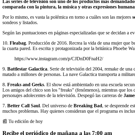
Las series de televisión son uno de los productos más demandados
comparada con la pintura, la música y otras expresiones humanas
Por lo mismo, es vasta la polémica en torno a cuáles son las mejores
s
sondeos y listados.
Según las puntuaciones en páginas especializadas que se decidan a ev
10.
Fleabag
. Producción de 2016. Recrea la vida de una mujer que bus
la cuarta pared. Es escrita y protagonizada por la británica Phoebe Wa
https://www.instagram.com/p/CJDnD0FnaH2/
9.
Battlestar Galactica
. Serie de televisión del 2004, remake de una 
matado a millones de personas. La nave Galactica transporta a militares
8.
Freaks and Geeks
. El show está ambientado en una escuela secun
Los amigos del chico son los "freaks" (fenómenos), mientras que los 
personajes adolecentes de la televisión. Despegó las carreras de
James
7.
Better Call Saul
. Del universo de
Breaking Bad
, se desprende e
muchos problemas. Hay quienes consideran que el programa es inclu
📰 Tu edición de hoy
Recibe el periódico de mañana a las 7:00 am