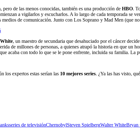
oria, pero de las menos conocidas, también es una producción de
HBO
. T
 comienzan a vigilarlos y escucharlos. A lo largo de cada temporada se ve
 los medios de comunicación. Junto con Los Soprano y Mad Men (que no ap
5
 White
, un maestro de secundaria que desahuciado por el cáncer decide 
ferida de millones de personas, a quienes atrapó la historia en que un ho
ue acaba con todo lo que se le pone enfrente, incluida su familia. La p
 los expertos estas serían las
10 mejores series
. ¿Ya las has visto, qu
anks
series de televisión
Chernobyl
Steven Spielberg
Walter White
Bryan 