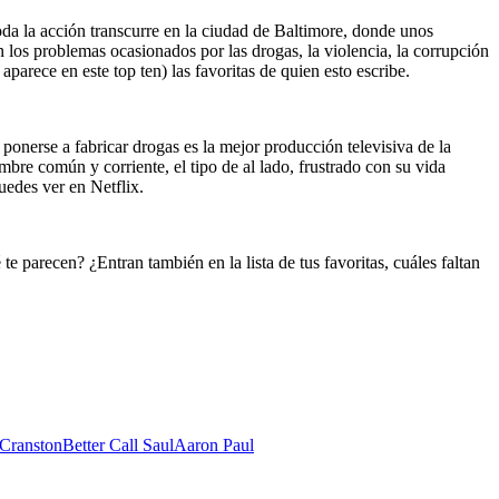
oda la acción transcurre en la ciudad de Baltimore, donde unos
n los problemas ocasionados por las drogas, la violencia, la corrupción
arece en este top ten) las favoritas de quien esto escribe.
ponerse a fabricar drogas es la mejor producción televisiva de la
mbre común y corriente, el tipo de al lado, frustrado con su vida
uedes ver en Netflix.
é te parecen? ¿Entran también en la lista de tus favoritas, cuáles faltan
Cranston
Better Call Saul
Aaron Paul