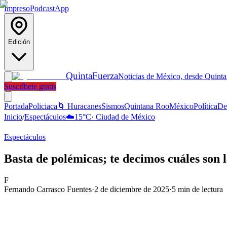
Impreso
Podcast
App
Edición
Quinta
Fuerza
Noticias de México, desde Quint
Suscríbete gratis
Portada
Policiaca
🌀 Huracanes
Sismos
Quintana Roo
México
Política
De
Inicio
/
Espectáculos
☁️
15
°C
·
Ciudad de México
Espectáculos
Basta de polémicas; te decimos cuáles son l
F
Fernando Carrasco Fuentes
·
2 de diciembre de 2025
·
5
min de lectura