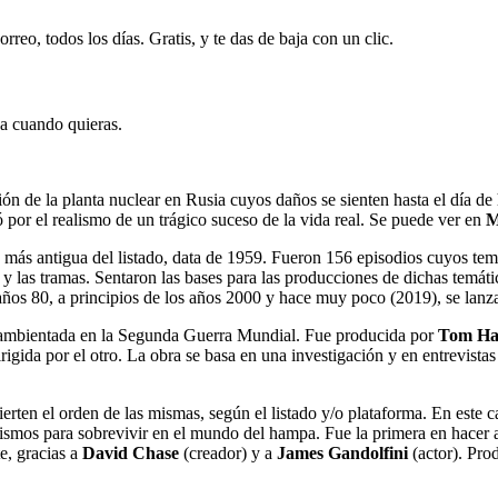
rreo, todos los días. Gratis, y te das de baja con un clic.
ja cuando quieras.
ión de la planta nuclear en Rusia cuyos daños se sienten hasta el dí
por el realismo de un trágico suceso de la vida real. Se puede ver en
M
más antigua del listado, data de 1959. Fueron 156 episodios cuyos temas 
y las tramas. Sentaron las bases para las producciones de dichas temátic
 años 80, a principios de los años 2000 y hace muy poco (2019), se lanz
ambientada en la Segunda Guerra Mundial. Fue producida por
Tom Ha
gida por el otro. La obra se basa en una investigación y en entrevistas
ierten el orden de las mismas, según el listado y/o plataforma. En este 
ismos para sobrevivir en el mundo del hampa. Fue la primera en hacer al 
e, gracias a
David Chase
(creador) y a
James Gandolfini
(actor). Pro