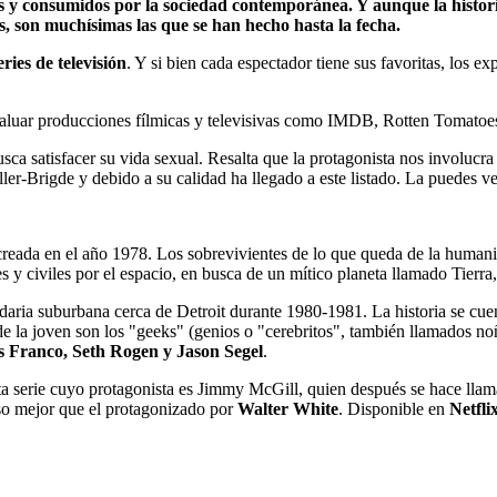
 y consumidos por la sociedad contemporánea. Y aunque la historia 
, son muchísimas las que se han hecho hasta la fecha.
eries de televisión
. Y si bien cada espectador tiene sus favoritas, los 
aluar producciones fílmicas y televisivas como IMDB, Rotten Tomatoes, 
ca satisfacer su vida sexual. Resalta que la protagonista nos involucra
ller-Brigde y debido a su calidad ha llegado a este listado. La puedes v
creada en el año 1978. Los sobrevivientes de lo que queda de la humanid
 y civiles por el espacio, en busca de un mítico planeta llamado Tierra,
daria suburbana cerca de Detroit durante 1980-1981. La historia se cue
de la joven son los "geeks" (genios o "cerebritos", también llamados n
 Franco, Seth Rogen y Jason Segel
.
sta serie cuyo protagonista es Jimmy McGill, quien después se hace lla
so mejor que el protagonizado por
Walter White
. Disponible en
Netfli