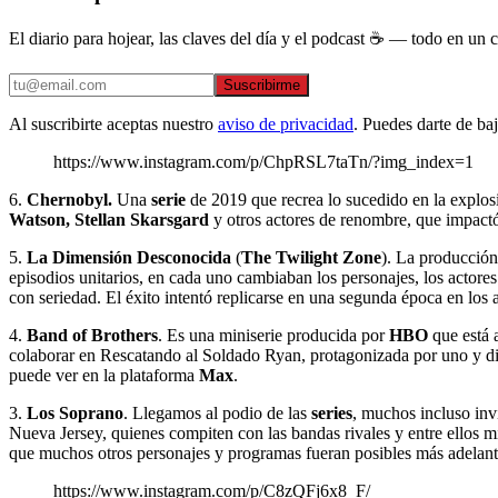
El diario para hojear, las claves del día y el podcast ☕ — todo en un co
Suscribirme
Al suscribirte aceptas nuestro
aviso de privacidad
. Puedes darte de ba
https://www.instagram.com/p/ChpRSL7taTn/?img_index=1
6.
Chernobyl.
Una
serie
de 2019 que recrea lo sucedido en la explos
Watson, Stellan Skarsgard
y otros actores de renombre, que impactó 
5.
La Dimensión Desconocida
(
The Twilight Zone
). La producción 
episodios unitarios, en cada uno cambiaban los personajes, los actores 
con seriedad. El éxito intentó replicarse en una segunda época en los
4.
Band of Brothers
. Es una miniserie producida por
HBO
que está 
colaborar en Rescatando al Soldado Ryan, protagonizada por uno y diri
puede ver en la plataforma
Max
.
3.
Los Soprano
. Llegamos al podio de las
series
, muchos incluso inv
Nueva Jersey, quienes compiten con las bandas rivales y entre ellos m
que muchos otros personajes y programas fueran posibles más adelant
https://www.instagram.com/p/C8zQFj6x8_F/