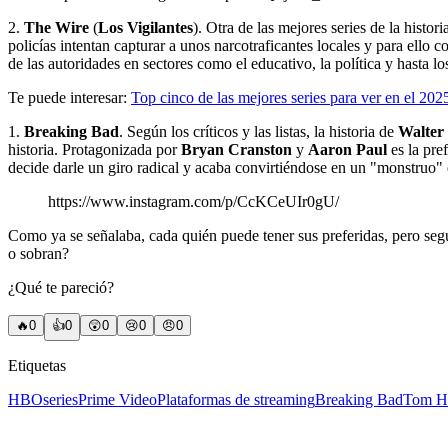
2.
The Wire
(
Los Vigilantes
). Otra de las mejores series de la hist
policías intentan capturar a unos narcotraficantes locales y para ello
de las autoridades en sectores como el educativo, la política y hasta
Te puede interesar:
Top cinco de las mejores series para ver en el 202
1.
Breaking Bad
. Según los críticos y las listas, la historia de
Walter
historia. Protagonizada por
Bryan Cranston
y
Aaron Paul
es la pre
decide darle un giro radical y acaba convirtiéndose en un "monstruo" q
https://www.instagram.com/p/CcKCeUIr0gU/
Como ya se señalaba, cada quién puede tener sus preferidas, pero según
o sobran?
¿Qué te pareció?
🔥
0
👍
0
😲
0
😢
0
😠
0
Etiquetas
HBO
series
Prime Video
Plataformas de streaming
Breaking Bad
Tom H