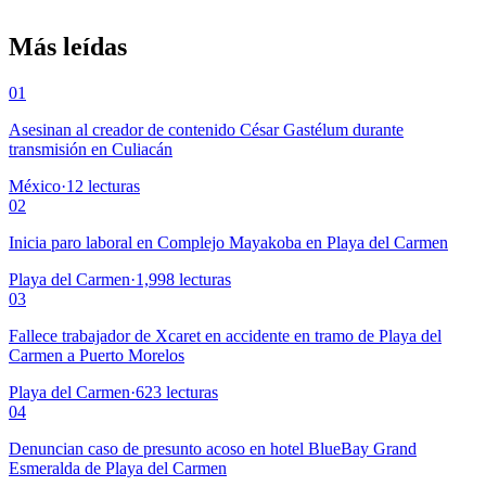
Más leídas
01
Asesinan al creador de contenido César Gastélum durante
transmisión en Culiacán
México
·
12
lecturas
02
Inicia paro laboral en Complejo Mayakoba en Playa del Carmen
Playa del Carmen
·
1,998
lecturas
03
Fallece trabajador de Xcaret en accidente en tramo de Playa del
Carmen a Puerto Morelos
Playa del Carmen
·
623
lecturas
04
Denuncian caso de presunto acoso en hotel BlueBay Grand
Esmeralda de Playa del Carmen