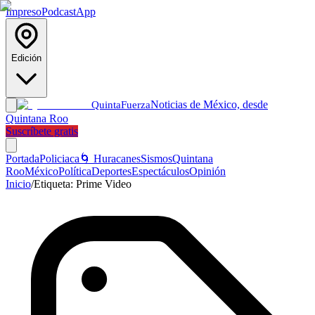
Impreso
Podcast
App
Edición
Noticias de México, desde
Quinta
Fuerza
Quintana Roo
Suscríbete gratis
Portada
Policiaca
🌀 Huracanes
Sismos
Quintana
Roo
México
Política
Deportes
Espectáculos
Opinión
Inicio
/
Etiqueta:
Prime Video