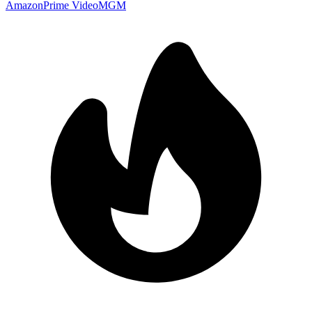
Amazon
Prime Video
MGM