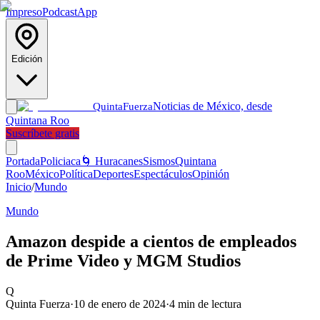
Impreso
Podcast
App
Edición
Noticias de México, desde
Quinta
Fuerza
Quintana Roo
Suscríbete gratis
Portada
Policiaca
🌀 Huracanes
Sismos
Quintana
Roo
México
Política
Deportes
Espectáculos
Opinión
Inicio
/
Mundo
Mundo
Amazon despide a cientos de empleados
de Prime Video y MGM Studios
Q
Quinta Fuerza
·
10 de enero de 2024
·
4
min de lectura