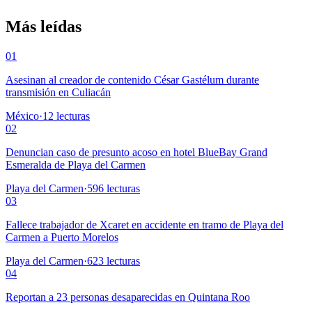
Más leídas
01
Asesinan al creador de contenido César Gastélum durante
transmisión en Culiacán
México
·
12
lecturas
02
Denuncian caso de presunto acoso en hotel BlueBay Grand
Esmeralda de Playa del Carmen
Playa del Carmen
·
596
lecturas
03
Fallece trabajador de Xcaret en accidente en tramo de Playa del
Carmen a Puerto Morelos
Playa del Carmen
·
623
lecturas
04
Reportan a 23 personas desaparecidas en Quintana Roo