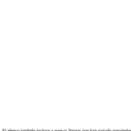
El elenco también incluye a nuevas figuras que han ganado notoriedad 