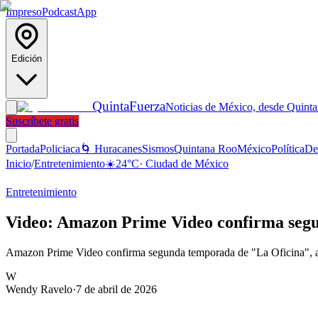
Impreso
Podcast
App
Edición
Quinta
Fuerza
Noticias de México, desde Quint
Suscríbete gratis
Portada
Policiaca
🌀 Huracanes
Sismos
Quintana Roo
México
Política
De
Inicio
/
Entretenimiento
☀️
24
°C
·
Ciudad de México
Entretenimiento
Video: Amazon Prime Video confirma seg
Amazon Prime Video confirma segunda temporada de "La Oficina", ada
W
Wendy Ravelo
·
7 de abril de 2026