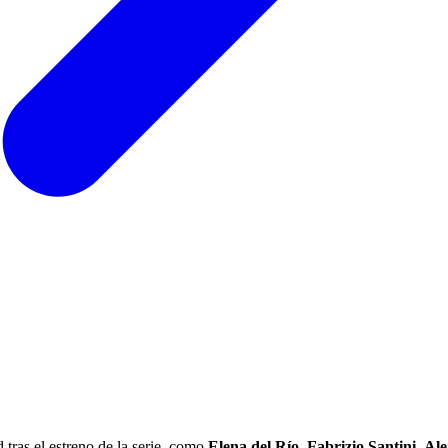
tras el estreno de la serie, como
Elena del Río
,
Fabrizio Santini
,
Ale