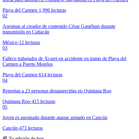
Playa del Carmen
·
1,996
lecturas
02
Asesinan al creador de contenido César Gastélum durante
transmisión en Culiacán
México
·
12
lecturas
03
Fallece trabajador de Xcaret en accidente en tramo de Playa del
Carmen a Puerto Morelos
Playa del Carmen
·
614
lecturas
04
Reportan a 23 personas desaparecidas en Quintana Roo
Quintana Roo
·
415
lecturas
05
Joven es asesinado durante ataque armado en Cancún
Cancún
·
473
lecturas
📰 Tu edición de hoy