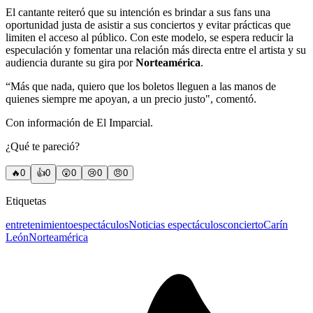
El cantante reiteró que su intención es brindar a sus fans una
oportunidad justa de asistir a sus conciertos y evitar prácticas que
limiten el acceso al público. Con este modelo, se espera reducir la
especulación y fomentar una relación más directa entre el artista y su
audiencia durante su gira por
Norteamérica
.
“Más que nada, quiero que los boletos lleguen a las manos de
quienes siempre me apoyan, a un precio justo", comentó.
Con información de El Imparcial.
¿Qué te pareció?
🔥
0
👍
0
😲
0
😢
0
😠
0
Etiquetas
entretenimiento
espectáculos
Noticias espectáculos
concierto
Carín
León
Norteamérica