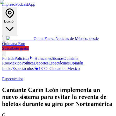
Impreso
Podcast
App
Edición
Noticias de México, desde
Quinta
Fuerza
Quintana Roo
Suscríbete gratis
Portada
Policiaca
🌀 Huracanes
Sismos
Quintana
Roo
México
Política
Deportes
Espectáculos
Opinión
Inicio
/
Espectáculos
🌤️
13
°C
·
Ciudad de México
Espectáculos
Cantante Carín León implementa un
nuevo sistema para evitar la reventa de
boletos durante su gira por Norteamérica
C