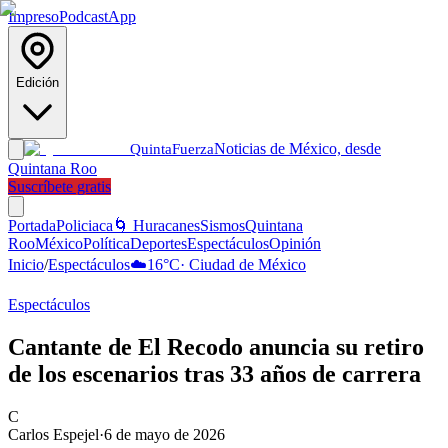
Impreso
Podcast
App
Edición
Noticias de México, desde
Quinta
Fuerza
Quintana Roo
Suscríbete gratis
Portada
Policiaca
🌀 Huracanes
Sismos
Quintana
Roo
México
Política
Deportes
Espectáculos
Opinión
Inicio
/
Espectáculos
☁️
16
°C
·
Ciudad de México
Espectáculos
Cantante de El Recodo anuncia su retiro
de los escenarios tras 33 años de carrera
C
Carlos Espejel
·
6 de mayo de 2026