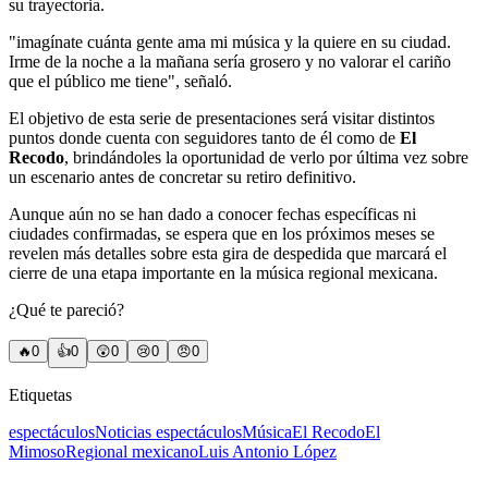
su trayectoria.
"imagínate cuánta gente ama mi música y la quiere en su ciudad.
Irme de la noche a la mañana sería grosero y no valorar el cariño
que el público me tiene", señaló.
El objetivo de esta serie de presentaciones será visitar distintos
puntos donde cuenta con seguidores tanto de él como de
El
Recodo
, brindándoles la oportunidad de verlo por última vez sobre
un escenario antes de concretar su retiro definitivo.
Aunque aún no se han dado a conocer fechas específicas ni
ciudades confirmadas, se espera que en los próximos meses se
revelen más detalles sobre esta gira de despedida que marcará el
cierre de una etapa importante en la música regional mexicana.
¿Qué te pareció?
🔥
0
👍
0
😲
0
😢
0
😠
0
Etiquetas
espectáculos
Noticias espectáculos
Música
El Recodo
El
Mimoso
Regional mexicano
Luis Antonio López