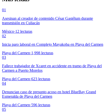
01
Asesinan al creador de contenido César Gastélum durante
transmisión en Culiacán
México
·
12
lecturas
02
Inicia paro laboral en Complejo Mayakoba en Playa del Carmen
Playa del Carmen
·
1,998
lecturas
03
Fallece trabajador de Xcaret en accidente en tramo de Playa del
Carmen a Puerto Morelos
Playa del Carmen
·
623
lecturas
04
Denuncian caso de presunto acoso en hotel BlueBay Grand
Esmeralda de Playa del Carmen
Playa del Carmen
·
596
lecturas
05