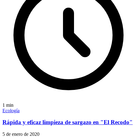
1
min
Ecología
Rápida y eficaz limpieza de sargazo en "El Recodo"
5 de enero de 2020