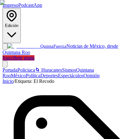
Impreso
Podcast
App
Edición
Noticias de México, desde
Quinta
Fuerza
Quintana Roo
Suscríbete gratis
Portada
Policiaca
🌀 Huracanes
Sismos
Quintana
Roo
México
Política
Deportes
Espectáculos
Opinión
Inicio
/
Etiqueta:
El Recodo