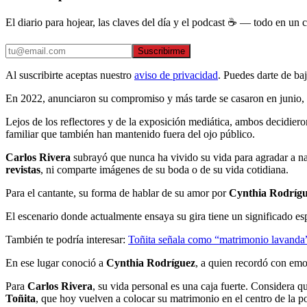
El diario para hojear, las claves del día y el podcast ☕ — todo en un co
Suscribirme
Al suscribirte aceptas nuestro
aviso de privacidad
. Puedes darte de ba
En 2022, anunciaron su compromiso y más tarde se casaron en junio,
Lejos de los reflectores y de la exposición mediática, ambos decidie
familiar que también han mantenido fuera del ojo público.
Carlos Rivera
subrayó que nunca ha vivido su vida para agradar a nad
revistas
, ni comparte imágenes de su boda o de su vida cotidiana.
Para el cantante, su forma de hablar de su amor por
Cynthia Rodríg
El escenario donde actualmente ensaya su gira tiene un significado es
También te podría interesar:
Toñita señala como “matrimonio lavanda”
En ese lugar conoció a
Cynthia Rodríguez
, a quien recordó con emo
Para
Carlos Rivera
, su vida personal es una caja fuerte. Considera q
Toñita
, que hoy vuelven a colocar su matrimonio en el centro de la p