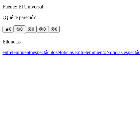
Fuente: El Universal
¿Qué te pareció?
🔥
0
👍
0
😲
0
😢
0
😠
0
Etiquetas
entretenimiento
espectáculos
Noticias Entretenimiento
Noticias espectá