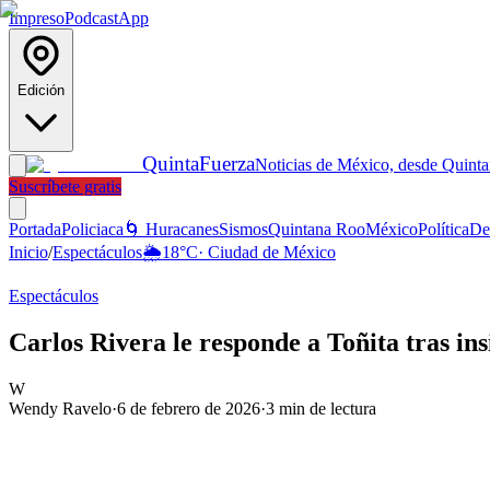
Impreso
Podcast
App
Edición
Quinta
Fuerza
Noticias de México, desde Quint
Suscríbete gratis
Portada
Policiaca
🌀 Huracanes
Sismos
Quintana Roo
México
Política
De
Inicio
/
Espectáculos
🌦️
18
°C
·
Ciudad de México
Espectáculos
Carlos Rivera le responde a Toñita tras i
W
Wendy Ravelo
·
6 de febrero de 2026
·
3
min de lectura