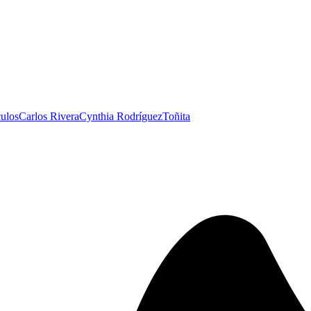
culos
Carlos Rivera
Cynthia Rodríguez
Toñita