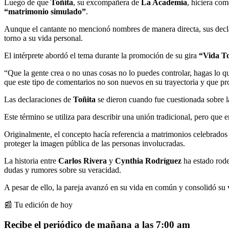
Luego de que
Toñita
, su excompañera de
La Academia
, hiciera com
“matrimonio simulado”
.
Aunque el cantante no mencionó nombres de manera directa, sus declar
torno a su vida personal.
El intérprete abordó el tema durante la promoción de su gira
“Vida T
“Que la gente crea o no unas cosas no lo puedes controlar, hagas lo que
que este tipo de comentarios no son nuevos en su trayectoria y que p
Las declaraciones de
Toñita
se dieron cuando fue cuestionada sobre la
Este término se utiliza para describir una unión tradicional, pero que
Originalmente, el concepto hacía referencia a matrimonios celebrados 
proteger la imagen pública de las personas involucradas.
La historia entre
Carlos Rivera
y
Cynthia Rodríguez
ha estado rode
dudas y rumores sobre su veracidad.
A pesar de ello, la pareja avanzó en su vida en común y consolidó su
📰 Tu edición de hoy
Recibe el periódico de mañana a las 7:00 am