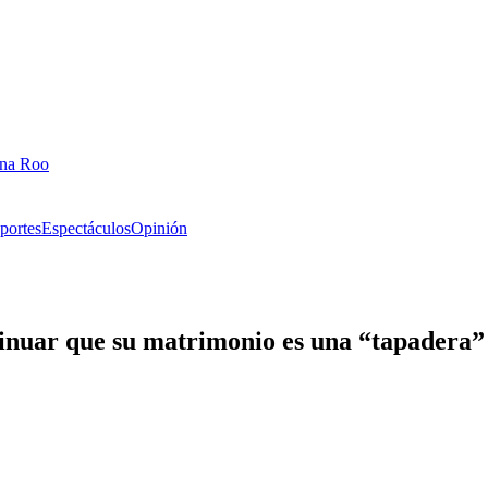
ana Roo
portes
Espectáculos
Opinión
nsinuar que su matrimonio es una “tapadera”