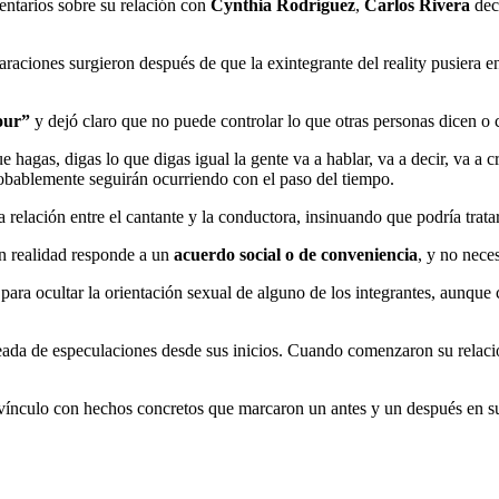
entarios sobre su relación con
Cynthia Rodríguez
,
Carlos Rivera
deci
aciones surgieron después de que la exintegrante del reality pusiera en
our”
y dejó claro que no puede controlar lo que otras personas dicen o c
 hagas, digas lo que digas igual la gente va a hablar, va a decir, va a c
robablemente seguirán ocurriendo con el paso del tiempo.
 relación entre el cantante y la conductora, insinuando que podría trat
 en realidad responde a un
acuerdo social o de conveniencia
, y no nece
para ocultar la orientación sexual de alguno de los integrantes, aunque
ada de especulaciones desde sus inicios. Cuando comenzaron su relació
 vínculo con hechos concretos que marcaron un antes y un después en su