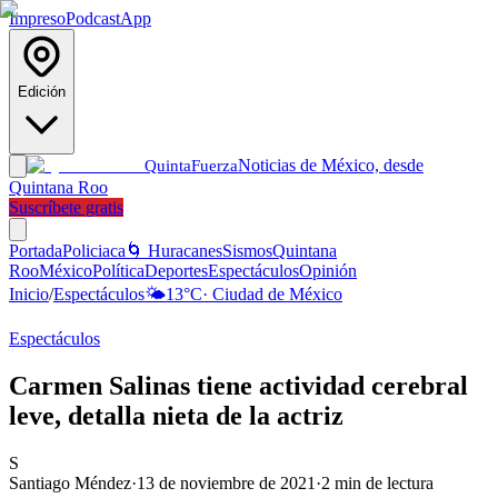
Impreso
Podcast
App
Edición
Noticias de México, desde
Quinta
Fuerza
Quintana Roo
Suscríbete gratis
Portada
Policiaca
🌀 Huracanes
Sismos
Quintana
Roo
México
Política
Deportes
Espectáculos
Opinión
Inicio
/
Espectáculos
🌤️
13
°C
·
Ciudad de México
Espectáculos
Carmen Salinas tiene actividad cerebral
leve, detalla nieta de la actriz
S
Santiago Méndez
·
13 de noviembre de 2021
·
2
min de lectura