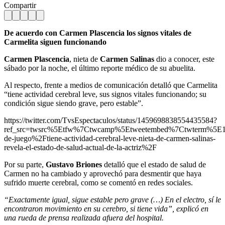
Compartir
De acuerdo con Carmen Plascencia los signos vitales de
Carmelita siguen funcionando
Carmen Plascencia
, nieta de
Carmen Salinas
dio a conocer, este
sábado por la noche, el último reporte médico de su abuelita.
Al respecto, frente a medios de comunicación detalló que Carmelita
“tiene actividad cerebral leve, sus signos vitales funcionando; su
condición sigue siendo grave, pero estable”.
https://twitter.com/TvsEspectaculos/status/1459698838554435584?
ref_src=twsrc%5Etfw%7Ctwcamp%5Etweetembed%7Ctwterm%5E14
de-juego%2Ftiene-actividad-cerebral-leve-nieta-de-carmen-salinas-
revela-el-estado-de-salud-actual-de-la-actriz%2F
Por su parte,
Gustavo Briones
detalló que el estado de salud de
Carmen no ha cambiado y aprovechó para desmentir que haya
sufrido muerte cerebral, como se comentó en redes sociales.
“Exactamente igual, sigue estable pero grave (…) En el electro, sí le
encontraron movimiento en su cerebro, si tiene vida”, explicó en
una rueda de prensa realizada afuera del hospital.