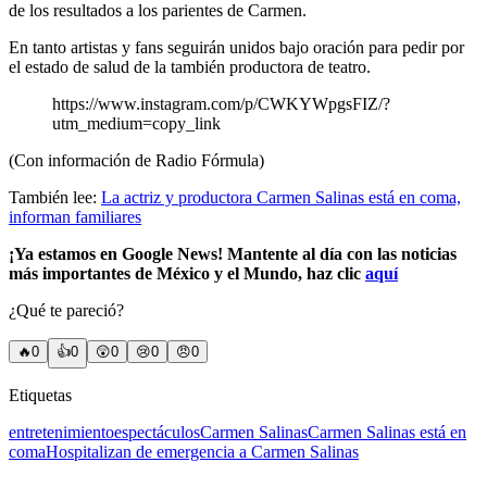
de los resultados a los parientes de Carmen.
En tanto artistas y fans seguirán unidos bajo oración para pedir por
el estado de salud de la también productora de teatro.
https://www.instagram.com/p/CWKYWpgsFIZ/?
utm_medium=copy_link
(Con información de Radio Fórmula)
También lee:
La actriz y productora Carmen Salinas está en coma,
informan familiares
¡Ya estamos en Google News! Mantente al día con las noticias
más importantes de México y el Mundo, haz clic
aquí
¿Qué te pareció?
🔥
0
👍
0
😲
0
😢
0
😠
0
Etiquetas
entretenimiento
espectáculos
Carmen Salinas
Carmen Salinas está en
coma
Hospitalizan de emergencia a Carmen Salinas