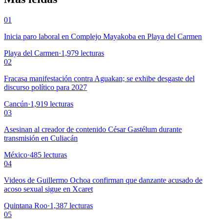
01
Inicia paro laboral en Complejo Mayakoba en Playa del Carmen
Playa del Carmen
·
1,979
lecturas
02
Fracasa manifestación contra Aguakan; se exhibe desgaste del
discurso político para 2027
Cancún
·
1,919
lecturas
03
Asesinan al creador de contenido César Gastélum durante
transmisión en Culiacán
México
·
485
lecturas
04
Videos de Guillermo Ochoa confirman que danzante acusado de
acoso sexual sigue en Xcaret
Quintana Roo
·
1,387
lecturas
05