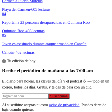
Carmen a Puerto Morelos
Playa del Carmen
·
605
lecturas
04
Reportan a 23 personas desaparecidas en Quintana Roo
Quintana Roo
·
408
lecturas
05
Joven es asesinado durante ataque armado en Cancún
Cancún
·
462
lecturas
📰 Tu edición de hoy
Recibe el periódico de mañana a las 7:00 am
El diario para hojear, las claves del día y el podcast ☕ — todo en un
correo, todos los días. Gratis, y te das de baja con un clic.
Suscribirme
Al suscribirte aceptas nuestro
aviso de privacidad
. Puedes darte de
baja cuando quieras.