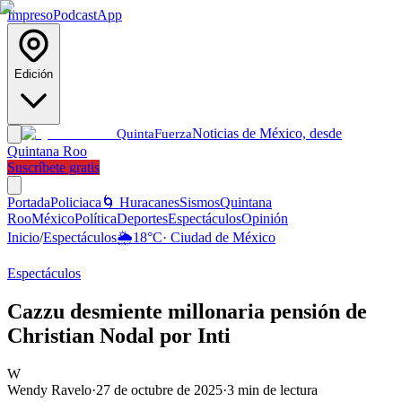
Impreso
Podcast
App
Edición
Noticias de México, desde
Quinta
Fuerza
Quintana Roo
Suscríbete gratis
Portada
Policiaca
🌀 Huracanes
Sismos
Quintana
Roo
México
Política
Deportes
Espectáculos
Opinión
Inicio
/
Espectáculos
🌦️
18
°C
·
Ciudad de México
Espectáculos
Cazzu desmiente millonaria pensión de
Christian Nodal por Inti
W
Wendy Ravelo
·
27 de octubre de 2025
·
3
min de lectura