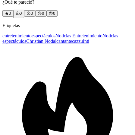
¿Qué te pareció?
🔥
0
👍
0
😲
0
😢
0
😠
0
Etiquetas
entretenimiento
espectáculos
Noticias Entretenimiento
Noticias
espectáculos
Christian Nodal
cantante
cazzu
Inti