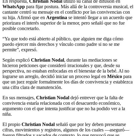
En respuesta,
Christian Nodal
utilizó su canal de difusión en
WhatsApp
para fijar postura. Más allá de la controversia musical, el
cantante centró su mensaje en el conflicto por las convivencias con
su hija. Afirmó que en
Argentina
se intentó llegar a un acuerdo que
priorizara el interés superior de la menor, pero señaló que no fue
posible concretarlo.
“Ya que todo está abierto al público, que alguien me diga cómo
puedo ejercer mis derechos y vínculo como padre si no se me
permite”, expresó.
Según explicó
Christian Nodal
, durante las mediaciones se
hicieron peticiones que consideró irracionales y que, desde su
perspectiva, no estaban enfocadas en el bienestar de la bebé. Al no
lograrse un arreglo, decidió iniciar un proceso legal en
México
para
que un juez regule formalmente los días de convivencia y establezca
una cifra clara de manutención.
En sus mensajes,
Christian Nodal
dejó entrever que la falta de
convivencia estaría relacionada con el desacuerdo económico,
argumento con el que intenta justificar que no ha podido ver a la
niña.
El propio
Christian Nodal
señaló que por ley deben presentarse
cifras, movimientos y registros, algunos de los cuales —aseguró—
fueron filtrados y sacados de contexto, lo que provocó que se