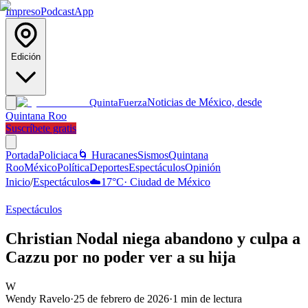
Impreso
Podcast
App
Edición
Noticias de México, desde
Quinta
Fuerza
Quintana Roo
Suscríbete gratis
Portada
Policiaca
🌀 Huracanes
Sismos
Quintana
Roo
México
Política
Deportes
Espectáculos
Opinión
Inicio
/
Espectáculos
☁️
17
°C
·
Ciudad de México
Espectáculos
Christian Nodal niega abandono y culpa a
Cazzu por no poder ver a su hija
W
Wendy Ravelo
·
25 de febrero de 2026
·
1
min de lectura