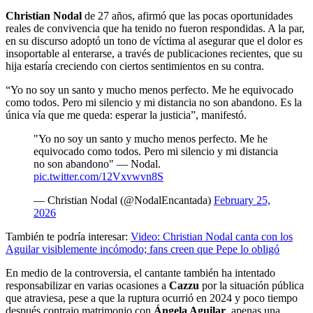
Christian Nodal
de 27 años, afirmó que las pocas oportunidades
reales de convivencia que ha tenido no fueron respondidas. A la par,
en su discurso adoptó un tono de víctima al asegurar que el dolor es
insoportable al enterarse, a través de publicaciones recientes, que su
hija estaría creciendo con ciertos sentimientos en su contra.
“Yo no soy un santo y mucho menos perfecto. Me he equivocado
como todos. Pero mi silencio y mi distancia no son abandono. Es la
única vía que me queda: esperar la justicia”, manifestó.
"Yo no soy un santo y mucho menos perfecto. Me he
equivocado como todos. Pero mi silencio y mi distancia
no son abandono" — Nodal.
pic.twitter.com/12Vxvwvn8S
— Christian Nodal (@NodalEncantada)
February 25,
2026
También te podría interesar:
Video: Christian Nodal canta con los
Aguilar visiblemente incómodo; fans creen que Pepe lo obligó
En medio de la controversia, el cantante también ha intentado
responsabilizar en varias ocasiones a
Cazzu
por la situación pública
que atraviesa, pese a que la ruptura ocurrió en 2024 y poco tiempo
después contrajo matrimonio con
Ángela Aguilar
, apenas una