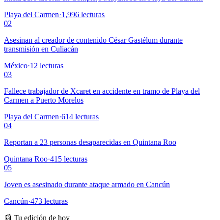
Playa del Carmen
·
1,996
lecturas
02
Asesinan al creador de contenido César Gastélum durante
transmisión en Culiacán
México
·
12
lecturas
03
Fallece trabajador de Xcaret en accidente en tramo de Playa del
Carmen a Puerto Morelos
Playa del Carmen
·
614
lecturas
04
Reportan a 23 personas desaparecidas en Quintana Roo
Quintana Roo
·
415
lecturas
05
Joven es asesinado durante ataque armado en Cancún
Cancún
·
473
lecturas
📰 Tu edición de hoy