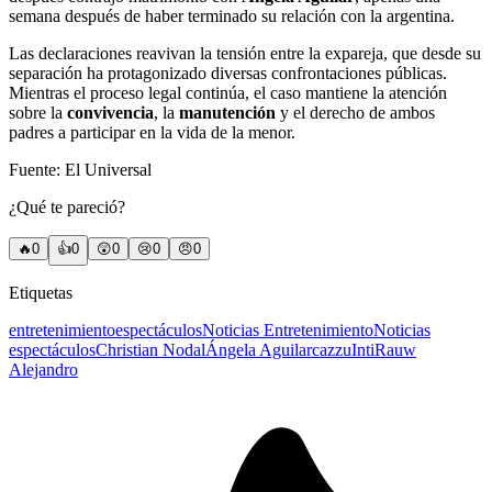
semana después de haber terminado su relación con la argentina.
Las declaraciones reavivan la tensión entre la expareja, que desde su
separación ha protagonizado diversas confrontaciones públicas.
Mientras el proceso legal continúa, el caso mantiene la atención
sobre la
convivencia
, la
manutención
y el derecho de ambos
padres a participar en la vida de la menor.
Fuente: El Universal
¿Qué te pareció?
🔥
0
👍
0
😲
0
😢
0
😠
0
Etiquetas
entretenimiento
espectáculos
Noticias Entretenimiento
Noticias
espectáculos
Christian Nodal
Ángela Aguilar
cazzu
Inti
Rauw
Alejandro