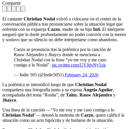
Compartir
El cantante
Christian Nodal
volvió a colocarse en el centro de la
conversación pública tras pronunciarse sobre la situación legal que
enfrenta con su expareja
Cazzu
, madre de su hija
Inti
. El intérprete
aseguró que le duele profundamente no poder convivir con la menor
y sostuvo que su silencio no debe interpretarse como abandono.
Cazzu se pronuncia tras la polémica por la canción de
Rauw Alejandro y Jhayco donde se menciona a
Christian Nodal con la frase “yo me voy y me caso
contigo a lo Nodal”.
pic.twitter.com/UVJdvNy5xk
— Indie 505 (@Indie5051)
February 24, 2026
La polémica se intensificó luego de que
Christian Nodal
compartiera una fotografía junto a su esposa
Ángela Aguilar
,
acompañada del tema “Rosita”, de
Tainy
,
Rauw Alejandro
y
Jhayco
.
Una línea de la canción —“Yo me voy y me caso contigo a lo
Christian Nodal
”— detonó la molestia de
Cazzu
, quien calificó la
situación como un acto hipócrita y de burlarse de la situación.