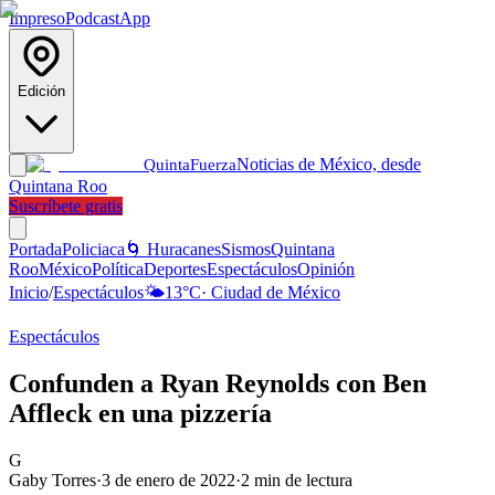
Impreso
Podcast
App
Edición
Noticias de México, desde
Quinta
Fuerza
Quintana Roo
Suscríbete gratis
Portada
Policiaca
🌀 Huracanes
Sismos
Quintana
Roo
México
Política
Deportes
Espectáculos
Opinión
Inicio
/
Espectáculos
🌤️
13
°C
·
Ciudad de México
Espectáculos
Confunden a Ryan Reynolds con Ben
Affleck en una pizzería
G
Gaby Torres
·
3 de enero de 2022
·
2
min de lectura