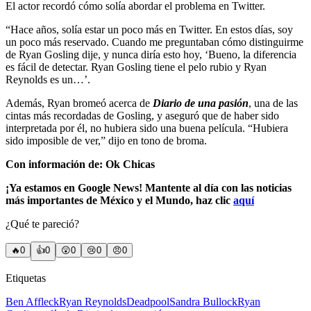
El actor recordó cómo solía abordar el problema en Twitter.
“Hace años, solía estar un poco más en Twitter. En estos días, soy
un poco más reservado. Cuando me preguntaban cómo distinguirme
de Ryan Gosling dije, y nunca diría esto hoy, ‘Bueno, la diferencia
es fácil de detectar. Ryan Gosling tiene el pelo rubio y Ryan
Reynolds es un…’.
Además, Ryan bromeó acerca de
Diario de una pasión
, una de las
cintas más recordadas de Gosling, y aseguró que de haber sido
interpretada por él, no hubiera sido una buena película. “Hubiera
sido imposible de ver,” dijo en tono de broma.
Con información de: Ok Chicas
¡Ya estamos en Google News! Mantente al día con las noticias
más importantes de México y el Mundo, haz clic
aquí
¿Qué te pareció?
🔥
0
👍
0
😲
0
😢
0
😠
0
Etiquetas
Ben Affleck
Ryan Reynolds
Deadpool
Sandra Bullock
Ryan