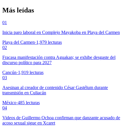
Más leídas
01
Inicia paro laboral en Complejo Mayakoba en Playa del Carmen
Playa del Carmen
·
1,979
lecturas
02
Fracasa manifestación contra Aguakan; se exhibe desgaste del
discurso político para 2027
Cancún
·
1,919
lecturas
03
Asesinan al creador de contenido César Gastélum durante
transmisión en Culiacán
México
·
485
lecturas
04
Videos de Guillermo Ochoa confirman que danzante acusado de
acoso sexual sigue en Xcaret