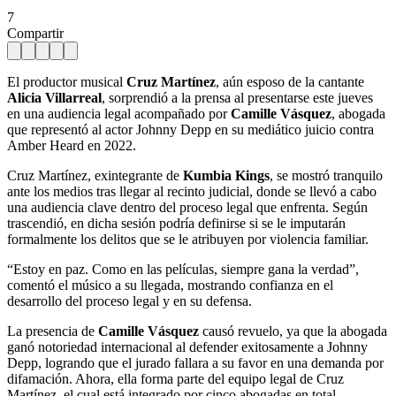
7
Compartir
El productor musical
Cruz Martínez
, aún esposo de la cantante
Alicia Villarreal
, sorprendió a la prensa al presentarse este jueves
en una audiencia legal acompañado por
Camille Vásquez
, abogada
que representó al actor Johnny Depp en su mediático juicio contra
Amber Heard en 2022.
Cruz Martínez, exintegrante de
Kumbia Kings
, se mostró tranquilo
ante los medios tras llegar al recinto judicial, donde se llevó a cabo
una audiencia clave dentro del proceso legal que enfrenta. Según
trascendió, en dicha sesión podría definirse si se le imputarán
formalmente los delitos que se le atribuyen por violencia familiar.
“Estoy en paz. Como en las películas, siempre gana la verdad”,
comentó el músico a su llegada, mostrando confianza en el
desarrollo del proceso legal y en su defensa.
La presencia de
Camille Vásquez
causó revuelo, ya que la abogada
ganó notoriedad internacional al defender exitosamente a Johnny
Depp, logrando que el jurado fallara a su favor en una demanda por
difamación. Ahora, ella forma parte del equipo legal de Cruz
Martínez, el cual está integrado por cinco abogadas en total.