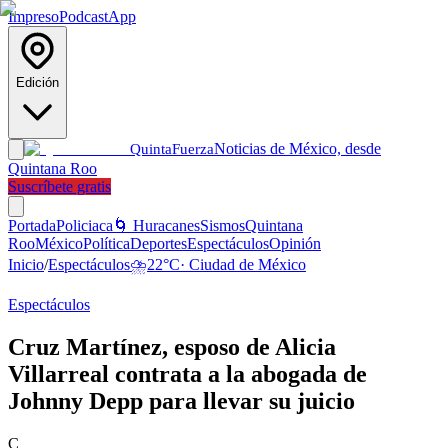
Impreso
Podcast
App
Edición
Noticias de México, desde
Quinta
Fuerza
Quintana Roo
Suscríbete gratis
Portada
Policiaca
🌀 Huracanes
Sismos
Quintana
Roo
México
Política
Deportes
Espectáculos
Opinión
Inicio
/
Espectáculos
⛈️
22
°C
·
Ciudad de México
Espectáculos
Cruz Martínez, esposo de Alicia
Villarreal contrata a la abogada de
Johnny Depp para llevar su juicio
C