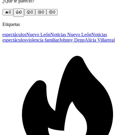
¿Qué te pareció?
🔥
0
👍
0
😲
0
😢
0
😠
0
Etiquetas
espectáculos
Nuevo León
Noticias Nuevo León
Noticias
espectáculos
violencia familiar
Johnny Depp
Alicia Villarreal