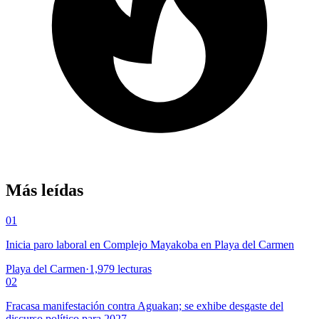
Más leídas
01
Inicia paro laboral en Complejo Mayakoba en Playa del Carmen
Playa del Carmen
·
1,979
lecturas
02
Fracasa manifestación contra Aguakan; se exhibe desgaste del
discurso político para 2027