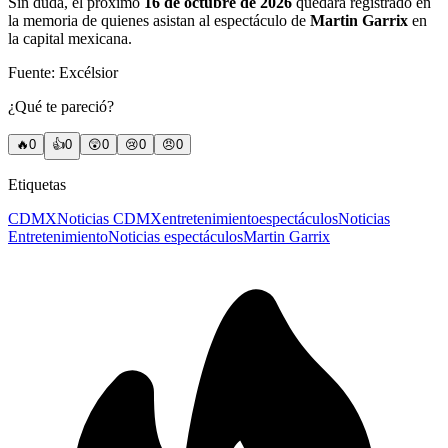
Sin duda, el próximo
16 de octubre de 2026
quedará registrado en
la memoria de quienes asistan al espectáculo de
Martin Garrix
en
la capital mexicana.
Fuente: Excélsior
¿Qué te pareció?
🔥
0
👍
0
😲
0
😢
0
😠
0
Etiquetas
CDMX
Noticias CDMX
entretenimiento
espectáculos
Noticias
Entretenimiento
Noticias espectáculos
Martin Garrix