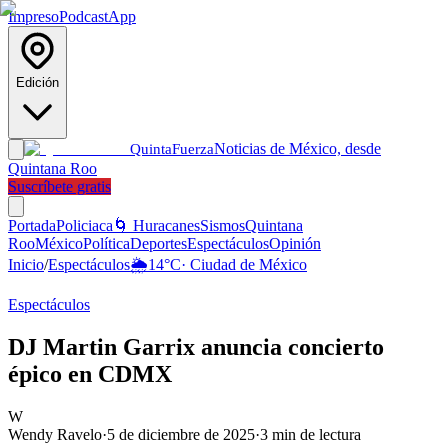
Impreso
Podcast
App
Edición
Noticias de México, desde
Quinta
Fuerza
Quintana Roo
Suscríbete gratis
Portada
Policiaca
🌀 Huracanes
Sismos
Quintana
Roo
México
Política
Deportes
Espectáculos
Opinión
Inicio
/
Espectáculos
🌦️
14
°C
·
Ciudad de México
Espectáculos
DJ Martin Garrix anuncia concierto
épico en CDMX
W
Wendy Ravelo
·
5 de diciembre de 2025
·
3
min de lectura