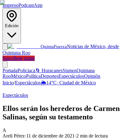
Impreso
Podcast
App
Edición
Noticias de México, desde
Quinta
Fuerza
Quintana Roo
Suscríbete gratis
Portada
Policiaca
🌀 Huracanes
Sismos
Quintana
Roo
México
Política
Deportes
Espectáculos
Opinión
Inicio
/
Espectáculos
🌦️
14
°C
·
Ciudad de México
Espectáculos
Ellos serán los herederos de Carmen
Salinas, según su testamento
A
Areli Pérez
·
11 de diciembre de 2021
·
2
min de lectura