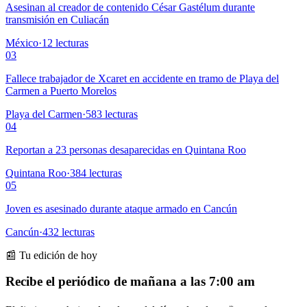
Asesinan al creador de contenido César Gastélum durante
transmisión en Culiacán
México
·
12
lecturas
03
Fallece trabajador de Xcaret en accidente en tramo de Playa del
Carmen a Puerto Morelos
Playa del Carmen
·
583
lecturas
04
Reportan a 23 personas desaparecidas en Quintana Roo
Quintana Roo
·
384
lecturas
05
Joven es asesinado durante ataque armado en Cancún
Cancún
·
432
lecturas
📰 Tu edición de hoy
Recibe el periódico de mañana a las 7:00 am