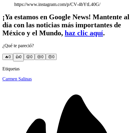
https://www.instagram.com/p/CV-4bYtL40G/
¡Ya estamos en Google News! Mantente al
día con las noticias más importantes de
México y el Mundo,
haz clic aquí
.
¿Qué te pareció?
🔥
0
👍
0
😲
0
😢
0
😠
0
Etiquetas
Carmen Salinas