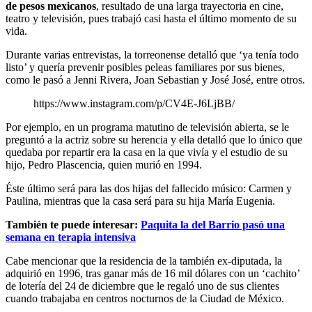
de pesos mexicanos
, resultado de una larga trayectoria en cine,
teatro y televisión, pues trabajó casi hasta el último momento de su
vida.
Durante varias entrevistas, la torreonense detalló que ‘ya tenía todo
listo’ y quería prevenir posibles peleas familiares por sus bienes,
como le pasó a Jenni Rivera, Joan Sebastian y José José, entre otros.
https://www.instagram.com/p/CV4E-J6LjBB/
Por ejemplo, en un programa matutino de televisión abierta, se le
preguntó a la actriz sobre su herencia y ella detalló que lo único que
quedaba por repartir era la casa en la que vivía y el estudio de su
hijo, Pedro Plascencia, quien murió en 1994.
Éste último será para las dos hijas del fallecido músico: Carmen y
Paulina, mientras que la casa será para su hija María Eugenia.
También te puede interesar:
Paquita la del Barrio pasó una
semana en terapia intensiva
Cabe mencionar que la residencia de la también ex-diputada, la
adquirió en 1996, tras ganar más de 16 mil dólares con un ‘cachito’
de lotería del 24 de diciembre que le regaló uno de sus clientes
cuando trabajaba en centros nocturnos de la Ciudad de México.