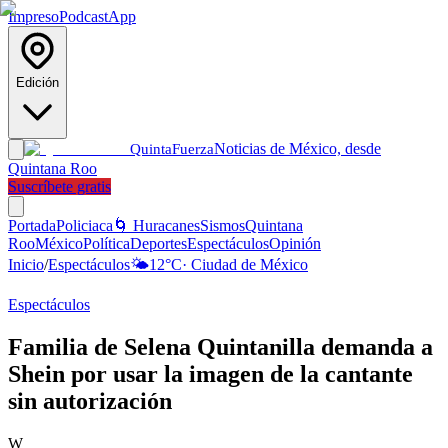
Impreso
Podcast
App
Edición
Noticias de México, desde
Quinta
Fuerza
Quintana Roo
Suscríbete gratis
Portada
Policiaca
🌀 Huracanes
Sismos
Quintana
Roo
México
Política
Deportes
Espectáculos
Opinión
Inicio
/
Espectáculos
🌤️
12
°C
·
Ciudad de México
Espectáculos
Familia de Selena Quintanilla demanda a
Shein por usar la imagen de la cantante
sin autorización
W