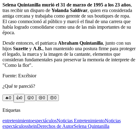
Selena Quintanilla
murió el 31 de marzo de 1995 a los 23 años
,
tras recibir un disparo de
Yolanda Saldívar
, quien era considerada
amiga cercana y trabajaba como gerente de sus boutiques de ropa.
El caso conmocionó al público y marcó el final de una carrera que
había logrado consolidarse como una de las más importantes de su
época.
Desde entonces, el patriarca
Abraham Quintanilla
, junto con sus
hijos
Suzette
y
A.B.
, han mantenido una postura firme para proteger
el legado, la marca y la imagen de la cantante, elementos que
consideran fundamentales para preservar la memoria de interprete de
"Como la flor".
Fuente: Excélsior
¿Qué te pareció?
🔥
0
👍
0
😲
0
😢
0
😠
0
Etiquetas
entretenimiento
espectáculos
Noticias Entretenimiento
Noticias
espectáculos
shein
Derechos de Autor
Selena Quintanilla