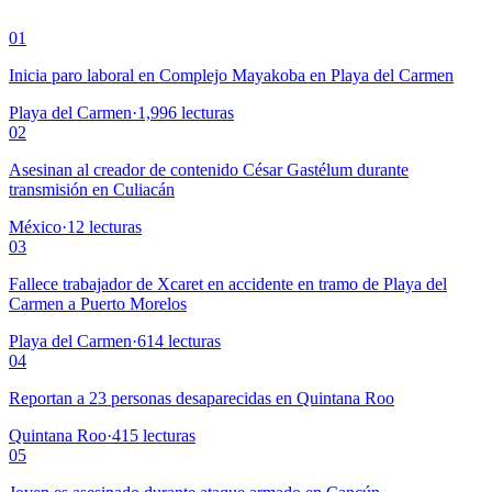
01
Inicia paro laboral en Complejo Mayakoba en Playa del Carmen
Playa del Carmen
·
1,996
lecturas
02
Asesinan al creador de contenido César Gastélum durante
transmisión en Culiacán
México
·
12
lecturas
03
Fallece trabajador de Xcaret en accidente en tramo de Playa del
Carmen a Puerto Morelos
Playa del Carmen
·
614
lecturas
04
Reportan a 23 personas desaparecidas en Quintana Roo
Quintana Roo
·
415
lecturas
05