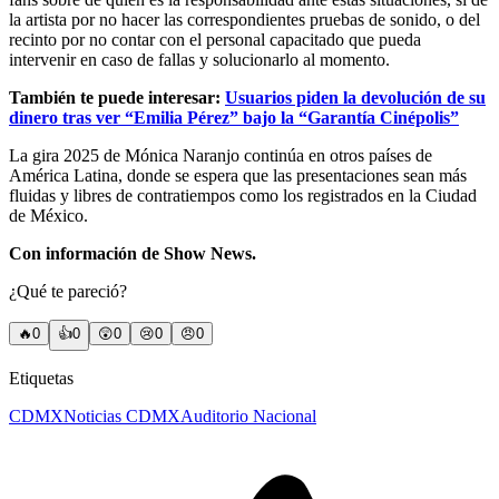
la artista por no hacer las correspondientes pruebas de sonido, o del
recinto por no contar con el personal capacitado que pueda
intervenir en caso de fallas y solucionarlo al momento.
También te puede interesar:
Usuarios piden la devolución de su
dinero tras ver “Emilia Pérez” bajo la “Garantía Cinépolis”
La gira 2025 de Mónica Naranjo continúa en otros países de
América Latina, donde se espera que las presentaciones sean más
fluidas y libres de contratiempos como los registrados en la Ciudad
de México.
Con información de Show News.
¿Qué te pareció?
🔥
0
👍
0
😲
0
😢
0
😠
0
Etiquetas
CDMX
Noticias CDMX
Auditorio Nacional