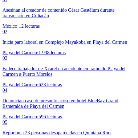
Asesinan al creador de contenido César Gastélum durante
transmisión en Culiacán
México
·
12
lecturas
02
Inicia paro laboral en Complejo Mayakoba en Playa del Carmen
Playa del Carmen
·
1,998
lecturas
03
Fallece trabajador de Xcaret en accidente en tramo de Playa del
Carmen a Puerto Morelos
Playa del Carmen
·
623
lecturas
04
Denuncian caso de presunto acoso en hotel BlueBay Grand
Esmeralda de Playa del Carmen
Playa del Carmen
·
596
lecturas
05
Reportan a 23 personas desaparecidas en Quintana Roo