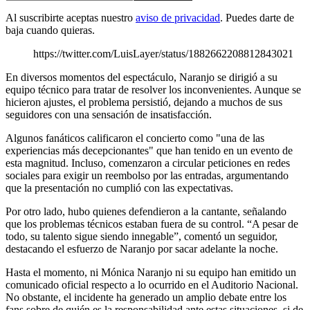
Al suscribirte aceptas nuestro
aviso de privacidad
. Puedes darte de
baja cuando quieras.
https://twitter.com/LuisLayer/status/1882662208812843021
En diversos momentos del espectáculo, Naranjo se dirigió a su
equipo técnico para tratar de resolver los inconvenientes. Aunque se
hicieron ajustes, el problema persistió, dejando a muchos de sus
seguidores con una sensación de insatisfacción.
Algunos fanáticos calificaron el concierto como "una de las
experiencias más decepcionantes" que han tenido en un evento de
esta magnitud. Incluso, comenzaron a circular peticiones en redes
sociales para exigir un reembolso por las entradas, argumentando
que la presentación no cumplió con las expectativas.
Por otro lado, hubo quienes defendieron a la cantante, señalando
que los problemas técnicos estaban fuera de su control. “A pesar de
todo, su talento sigue siendo innegable”, comentó un seguidor,
destacando el esfuerzo de Naranjo por sacar adelante la noche.
Hasta el momento, ni Mónica Naranjo ni su equipo han emitido un
comunicado oficial respecto a lo ocurrido en el Auditorio Nacional.
No obstante, el incidente ha generado un amplio debate entre los
fans sobre de quién es la responsabilidad ante estas situaciones, si de