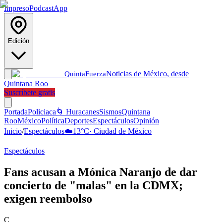
Impreso
Podcast
App
Edición
Noticias de México, desde
Quinta
Fuerza
Quintana Roo
Suscríbete gratis
Portada
Policiaca
🌀 Huracanes
Sismos
Quintana
Roo
México
Política
Deportes
Espectáculos
Opinión
Inicio
/
Espectáculos
☁️
13
°C
·
Ciudad de México
Espectáculos
Fans acusan a Mónica Naranjo de dar
concierto de "malas" en la CDMX;
exigen reembolso
C