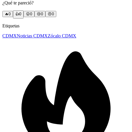
¿Qué te pareció?
🔥
0
👍
0
😲
0
😢
0
😠
0
Etiquetas
CDMX
Noticias CDMX
Zócalo CDMX