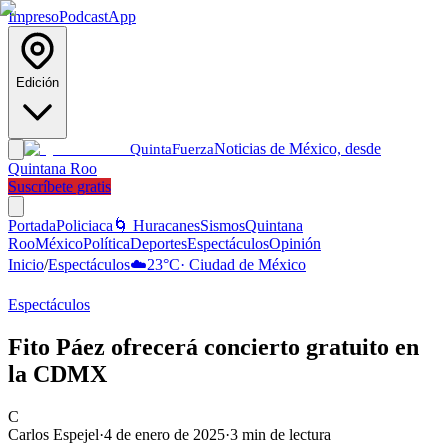
Impreso
Podcast
App
Edición
Noticias de México, desde
Quinta
Fuerza
Quintana Roo
Suscríbete gratis
Portada
Policiaca
🌀 Huracanes
Sismos
Quintana
Roo
México
Política
Deportes
Espectáculos
Opinión
Inicio
/
Espectáculos
☁️
23
°C
·
Ciudad de México
Espectáculos
Fito Páez ofrecerá concierto gratuito en
la CDMX
C
Carlos Espejel
·
4 de enero de 2025
·
3
min de lectura