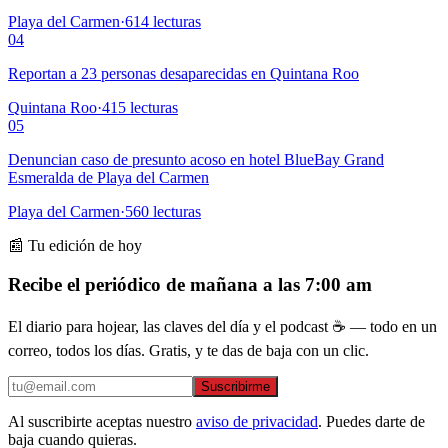
Playa del Carmen
·
614
lecturas
04
Reportan a 23 personas desaparecidas en Quintana Roo
Quintana Roo
·
415
lecturas
05
Denuncian caso de presunto acoso en hotel BlueBay Grand
Esmeralda de Playa del Carmen
Playa del Carmen
·
560
lecturas
📰 Tu edición de hoy
Recibe el periódico de mañana a las 7:00 am
El diario para hojear, las claves del día y el podcast ☕ — todo en un
correo, todos los días. Gratis, y te das de baja con un clic.
Suscribirme
Al suscribirte aceptas nuestro
aviso de privacidad
. Puedes darte de
baja cuando quieras.