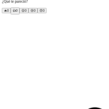
¿Qué te pareció?
🔥
0
👍
0
😲
0
😢
0
😠
0