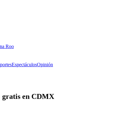
ana Roo
portes
Espectáculos
Opinión
o gratis en CDMX