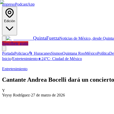
Impreso
Podcast
App
Edición
Quinta
Fuerza
Noticias de México, desde Quint
Suscríbete gratis
Portada
Policiaca
🌀 Huracanes
Sismos
Quintana Roo
México
Política
De
Inicio
/
Entretenimiento
☀️
24
°C
·
Ciudad de México
Entretenimiento
Cantante Andrea Bocelli dará un conciert
Y
Yeysy Rodríguez
·
27 de marzo de 2026