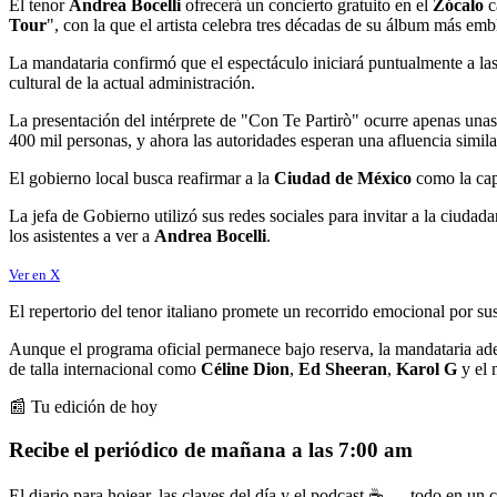
El tenor
Andrea Bocelli
ofrecerá un concierto gratuito en el
Zócalo
c
Tour
", con la que el artista celebra tres décadas de su álbum más emb
La mandataria confirmó que el espectáculo iniciará puntualmente a la
cultural de la actual administración.
La presentación del intérprete de "Con Te Partirò" ocurre apenas una
400 mil personas, y ahora las autoridades esperan una afluencia similar
El gobierno local busca reafirmar a la
Ciudad de México
como la capi
La jefa de Gobierno utilizó sus redes sociales para invitar a la ciudad
los asistentes a ver a
Andrea Bocelli
.
Ver en X
El repertorio del tenor italiano promete un recorrido emocional por 
Aunque el programa oficial permanece bajo reserva, la mandataria adel
de talla internacional como
Céline Dion
,
Ed Sheeran
,
Karol G
y el
📰 Tu edición de hoy
Recibe el periódico de mañana a las 7:00 am
El diario para hojear, las claves del día y el podcast ☕ — todo en un co