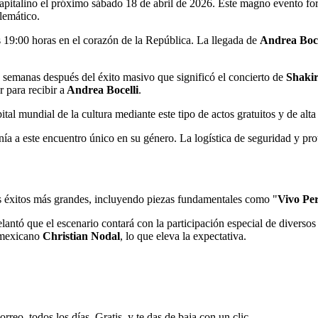
apitalino el próximo sábado 18 de abril de 2026. Este magno evento for
lemático.
s 19:00 horas en el corazón de la República. La llegada de
Andrea Boce
s semanas después del éxito masivo que significó el concierto de
Shaki
 para recibir a
Andrea Bocelli
.
tal mundial de la cultura mediante este tipo de actos gratuitos y de alta
anía a este encuentro único en su género. La logística de seguridad y pro
sus éxitos más grandes, incluyendo piezas fundamentales como "
Vivo Pe
antó que el escenario contará con la participación especial de diversos
 mexicano
Christian Nodal
, lo que eleva la expectativa.
rreo, todos los días. Gratis, y te das de baja con un clic.