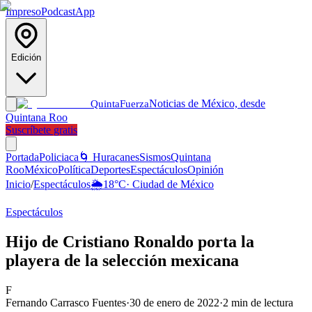
Impreso
Podcast
App
Edición
Noticias de México, desde
Quinta
Fuerza
Quintana Roo
Suscríbete gratis
Portada
Policiaca
🌀 Huracanes
Sismos
Quintana
Roo
México
Política
Deportes
Espectáculos
Opinión
Inicio
/
Espectáculos
🌦️
18
°C
·
Ciudad de México
Espectáculos
Hijo de Cristiano Ronaldo porta la
playera de la selección mexicana
F
Fernando Carrasco Fuentes
·
30 de enero de 2022
·
2
min de lectura