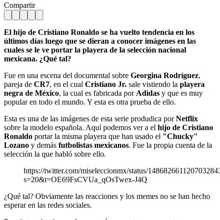
Compartir
El hijo de Cristiano Ronaldo se ha vuelto tendencia en los
últimos días luego que se dieran a conocer imágenes en las
cuales se le ve portar la playera de la selección nacional
mexicana. ¿Qué tal?
Fue en una escena del documental sobre
Georgina Rodríguez
,
pareja de
CR7
, en el cual
Cristiano Jr.
sale vistiendo la
playera
negra de México
, la cual es fabricada por
Adidas
y que es muy
popular en todo el mundo. Y esta es otra prueba de ello.
Esta es una de las imágenes de esta serie produdica por
Netflix
sobre la modelo española. Aquí podemos ver a el
hijo de Cristiano
Ronaldo
portar la misma playera que han usado el
"Chucky"
Lozano
y demás
futbolistas mexicanos
. Fue la propia cuenta de la
selección la que habló sobre ello.
https://twitter.com/miseleccionmx/status/148682661120703284
s=20&t=OE69FsCVUa_qOsTwex-J4Q
¿Qué tal? Obviamente las reacciones y los memes no se han hecho
esperar en las redes sociales.