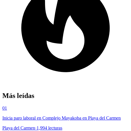
Más leídas
01
Inicia paro laboral en Complejo Mayakoba en Playa del Carmen
Playa del Carmen
·
1,994
lecturas