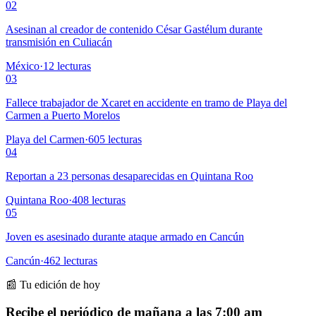
02
Asesinan al creador de contenido César Gastélum durante
transmisión en Culiacán
México
·
12
lecturas
03
Fallece trabajador de Xcaret en accidente en tramo de Playa del
Carmen a Puerto Morelos
Playa del Carmen
·
605
lecturas
04
Reportan a 23 personas desaparecidas en Quintana Roo
Quintana Roo
·
408
lecturas
05
Joven es asesinado durante ataque armado en Cancún
Cancún
·
462
lecturas
📰 Tu edición de hoy
Recibe el periódico de mañana a las 7:00 am