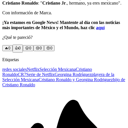
Cristiano Ronaldo
: "
Cristiano Jr
., hermano, ya eres mexicano".
Con información de Marca.
¡Ya estamos en Google News! Mantente al día con las noticias
más importantes de México y el Mundo, haz clic
aquí
¿Qué te pareció?
🔥
0
👍
0
😲
0
😢
0
😠
0
Etiquetas
redes sociales
Netflix
Selección Mexicana
Cristiano
Ronaldo
CR7
Serie de Netflix
Georgina Rodríguez
playera de la
Selección Mexicana
Cristiano Ronaldo y Georgina Rodriguez
hijo de
Cristiano Ronaldo