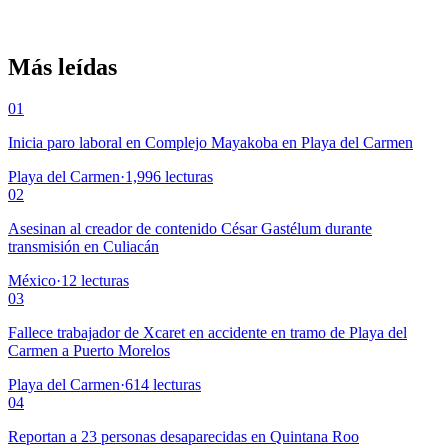
Más leídas
01
Inicia paro laboral en Complejo Mayakoba en Playa del Carmen
Playa del Carmen
·
1,996
lecturas
02
Asesinan al creador de contenido César Gastélum durante
transmisión en Culiacán
México
·
12
lecturas
03
Fallece trabajador de Xcaret en accidente en tramo de Playa del
Carmen a Puerto Morelos
Playa del Carmen
·
614
lecturas
04
Reportan a 23 personas desaparecidas en Quintana Roo