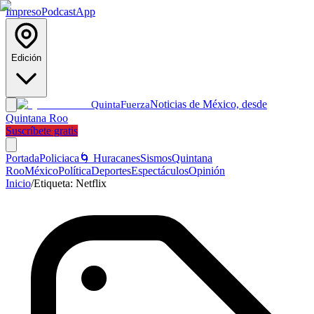
Impreso
Podcast
App
Edición
Noticias de México, desde
Quinta
Fuerza
Quintana Roo
Suscríbete gratis
Portada
Policiaca
🌀 Huracanes
Sismos
Quintana
Roo
México
Política
Deportes
Espectáculos
Opinión
Inicio
/
Etiqueta:
Netflix