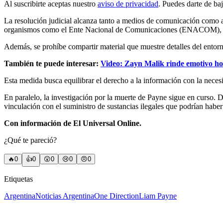
Al suscribirte aceptas nuestro
aviso de privacidad
. Puedes darte de ba
La resolución judicial alcanza tanto a medios de comunicación como a u
organismos como el Ente Nacional de Comunicaciones (ENACOM), 
Además, se prohíbe compartir material que muestre detalles del entorno
También te puede interesar:
Video: Zayn Malik rinde emotivo h
Esta medida busca equilibrar el derecho a la información con la neces
En paralelo, la investigación por la muerte de Payne sigue en curso.
vinculación con el suministro de sustancias ilegales que podrían haber 
Con información de El Universal Online.
¿Qué te pareció?
🔥
0
👍
0
😲
0
😢
0
😠
0
Etiquetas
Argentina
Noticias Argentina
One Direction
Liam Payne