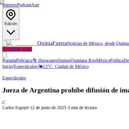
Impreso
Podcast
App
Edición
Quinta
Fuerza
Noticias de México, desde Quint
Suscríbete gratis
Portada
Policiaca
🌀 Huracanes
Sismos
Quintana Roo
México
Política
De
Inicio
/
Espectáculos
🌤️
13
°C
·
Ciudad de México
Espectáculos
Jueza de Argentina prohíbe difusión de i
C
Carlos Espejel
·
12 de junio de 2025
·
3
min de lectura