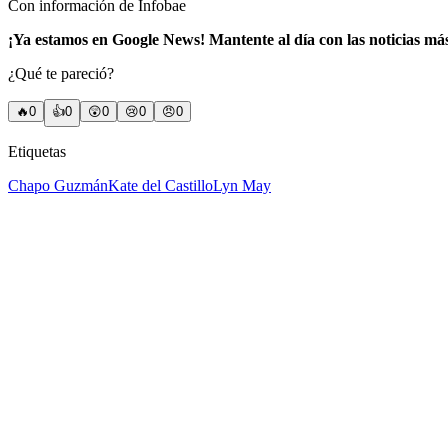
Con información de Infobae
¡Ya estamos en Google News! Mantente al día con las noticias má
¿Qué te pareció?
🔥
0
👍
0
😲
0
😢
0
😠
0
Etiquetas
Chapo Guzmán
Kate del Castillo
Lyn May