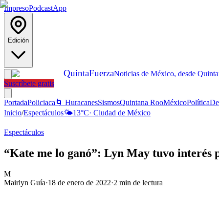
Impreso
Podcast
App
Edición
Quinta
Fuerza
Noticias de México, desde Quint
Suscríbete gratis
Portada
Policiaca
🌀 Huracanes
Sismos
Quintana Roo
México
Política
De
Inicio
/
Espectáculos
🌤️
13
°C
·
Ciudad de México
Espectáculos
“Kate me lo ganó”: Lyn May tuvo interés
M
Mairlyn Guía
·
18 de enero de 2022
·
2
min de lectura