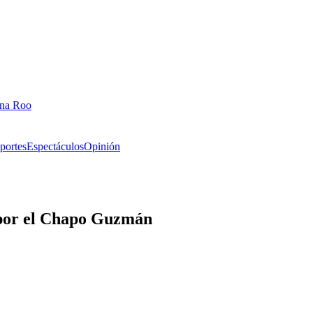
ana Roo
portes
Espectáculos
Opinión
 por el Chapo Guzmán