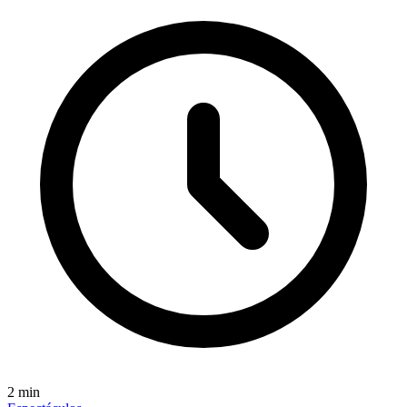
2
min