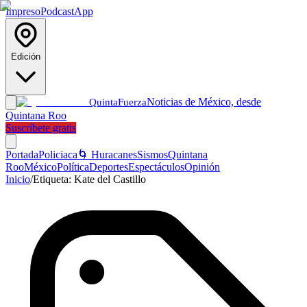
Impreso
Podcast
App
Edición
Noticias de México, desde
Quinta
Fuerza
Quintana Roo
Suscríbete gratis
Portada
Policiaca
🌀 Huracanes
Sismos
Quintana
Roo
México
Política
Deportes
Espectáculos
Opinión
Inicio
/
Etiqueta:
Kate del Castillo