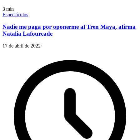
3
min
Espectáculos
Nadie me paga por oponerme al Tren Maya, afirma
Natalia Lafourcade
17 de abril de 2022
·