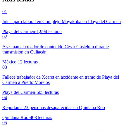
01
Inicia paro laboral en Complejo Mayakoba en Playa del Carmen
Playa del Carmen
·
1,994
lecturas
02
Asesinan al creador de contenido César Gastélum durante
transmisión en Culiacán
México
·
12
lecturas
03
Fallece trabajador de Xcaret en accidente en tramo de Playa del
Carmen a Puerto Morelos
Playa del Carmen
·
605
lecturas
04
Reportan a 23 personas desaparecidas en Quintana Roo
Quintana Roo
·
408
lecturas
05