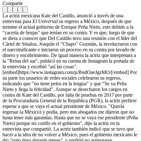
Compartir
La actriz mexicana Kate del Castillo, anunció a través de una
entrevista para
El Universal
su regreso a México, después de que
termine el actual gobierno de Enrique Peña Nieto, esto debido a la
"cacería de brujas" que tenían en su contra. Y es que, luego de que
se diera a conocer que Del Castillo tuvo una reunión con el líder del
Cártel de Sinaloa, Joaquín el "Chapo" Guzmán, la involucraron con
el narcotraficante e iniciaron un proceso en su contra por lavado de
dinero y encubrimiento. De igual manera la actriz que interpretara a
la "Reina del sur", publicó en su cuenta de Instagram la portada de
la entrevista y escribió "así las cosas".
[embed]https://www.instagram.com/p/BndOaeJgzMO/[/embed] Por
su parte los usuarios de redes sociales celebraron su regreso,
indicando que "no tiene pelos en la lengua" y que "Se va Peña
Nieto y llega la felicidad". Aunque se desecharon los cargos en
contra de Kate del Castillo, por falta de pruebas en 2017 por parte
de la Procuraduría General de la República (PGR), la actriz prefiere
esperar a que se vaya el actual presidente de México. "Quería
regresar (a México) y podía, pero mis abogados me dijeron que no
hasta tener más garantías. Hasta que no se vaya ese presidente (Peña
Nieto) porque no confío en el gobierno", dijo la actriz en la
entrevista que compartió. La actriz también indicó que se tuvo que
hacer a la idea de no volver a México, pues el gobierno mexicano le
dio "palo duro durante meses", y prefirió no arriesgarse.