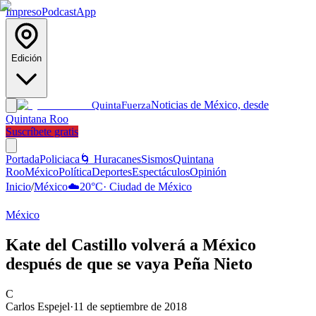
Impreso
Podcast
App
Edición
Noticias de México, desde
Quinta
Fuerza
Quintana Roo
Suscríbete gratis
Portada
Policiaca
🌀 Huracanes
Sismos
Quintana
Roo
México
Política
Deportes
Espectáculos
Opinión
Inicio
/
México
☁️
20
°C
·
Ciudad de México
México
Kate del Castillo volverá a México
después de que se vaya Peña Nieto
C
Carlos Espejel
·
11 de septiembre de 2018