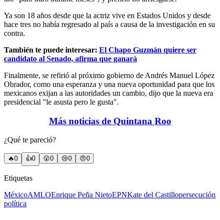
Ya son 18 años desde que la actriz vive en Estados Unidos y desde
hace tres no había regresado al país a causa de la investigación en su
contra.
También te puede interesar:
El Chapo Guzmán quiere ser
candidato al Senado, afirma que ganará
Finalmente, se refirió al próximo gobierno de Andrés Manuel López
Obrador, como una esperanza y una nueva oportunidad para que los
mexicanos exijan a las autoridades un cambio, dijo que la nueva era
presidencial "le asusta pero le gusta".
Más noticias de Quintana Roo
¿Qué te pareció?
🔥
0
👍
0
😲
0
😢
0
😠
0
Etiquetas
México
AMLO
Enrique Peña Nieto
EPN
Kate del Castillo
persecución
política