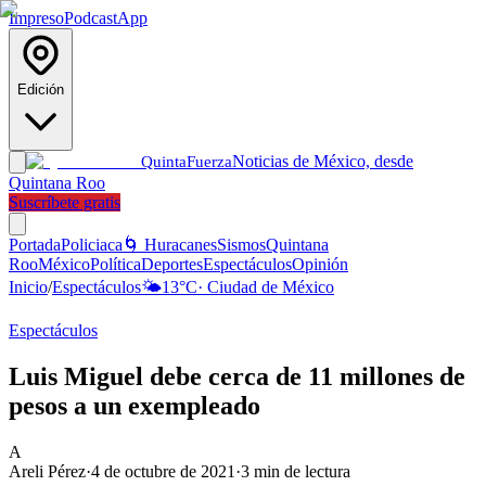
Impreso
Podcast
App
Edición
Noticias de México, desde
Quinta
Fuerza
Quintana Roo
Suscríbete gratis
Portada
Policiaca
🌀 Huracanes
Sismos
Quintana
Roo
México
Política
Deportes
Espectáculos
Opinión
Inicio
/
Espectáculos
🌤️
13
°C
·
Ciudad de México
Espectáculos
Luis Miguel debe cerca de 11 millones de
pesos a un exempleado
A
Areli Pérez
·
4 de octubre de 2021
·
3
min de lectura