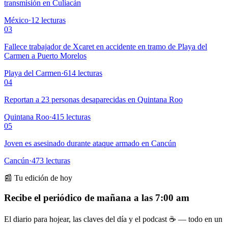
transmisión en Culiacán
México
·
12
lecturas
03
Fallece trabajador de Xcaret en accidente en tramo de Playa del
Carmen a Puerto Morelos
Playa del Carmen
·
614
lecturas
04
Reportan a 23 personas desaparecidas en Quintana Roo
Quintana Roo
·
415
lecturas
05
Joven es asesinado durante ataque armado en Cancún
Cancún
·
473
lecturas
📰 Tu edición de hoy
Recibe el periódico de mañana a las 7:00 am
El diario para hojear, las claves del día y el podcast ☕ — todo en un