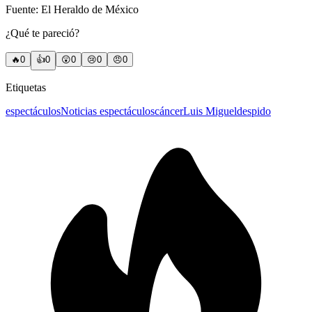
Fuente: El Heraldo de México
¿Qué te pareció?
🔥
0
👍
0
😲
0
😢
0
😠
0
Etiquetas
espectáculos
Noticias espectáculos
cáncer
Luis Miguel
despido