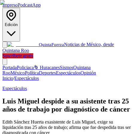
Impreso
Podcast
App
Edición
Noticias de México, desde
Quinta
Fuerza
Quintana Roo
Suscríbete gratis
Portada
Policiaca
🌀 Huracanes
Sismos
Quintana
Roo
México
Política
Deportes
Espectáculos
Opinión
Inicio
/
Espectáculos
Espectáculos
Luis Miguel despide a su asistente tras 25
años de trabajo por diagnóstico de cáncer
Edith Sánchez Huerta exasistente de Luis Miguel, exige su
liquidación tras 25 años de trabajo; afirma que fue despedida tras ser
diagnosticada con cáncer