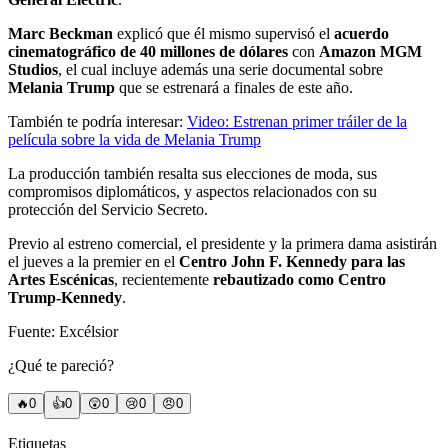
Marc Beckman
explicó que él mismo supervisó el
acuerdo
cinematográfico de 40 millones de dólares
con
Amazon MGM
Studios
, el cual incluye además una serie documental sobre
Melania Trump
que se estrenará a finales de este año.
También te podría interesar:
Video: Estrenan primer tráiler de la
película sobre la vida de Melania Trump
La producción también resalta sus elecciones de moda, sus
compromisos diplomáticos, y aspectos relacionados con su
protección del Servicio Secreto.
Previo al estreno comercial, el presidente y la primera dama asistirán
el jueves a la premier en el
Centro John F. Kennedy para las
Artes Escénicas
, recientemente
rebautizado como Centro
Trump-Kennedy
.
Fuente: Excélsior
¿Qué te pareció?
🔥
0
👍
0
😲
0
😢
0
😠
0
Etiquetas