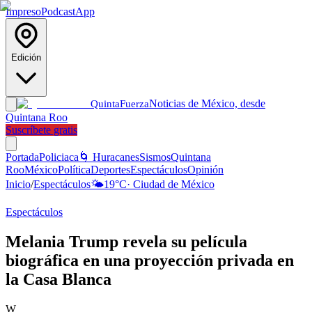
Impreso
Podcast
App
Edición
Noticias de México, desde
Quinta
Fuerza
Quintana Roo
Suscríbete gratis
Portada
Policiaca
🌀 Huracanes
Sismos
Quintana
Roo
México
Política
Deportes
Espectáculos
Opinión
Inicio
/
Espectáculos
🌤️
19
°C
·
Ciudad de México
Espectáculos
Melania Trump revela su película
biográfica en una proyección privada en
la Casa Blanca
W