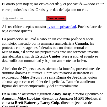
El diario para hojear, las claves del día y el podcast ☕ — todo en un
correo, todos los días. Gratis, y te das de baja con un clic.
Suscribirme
Al suscribirte aceptas nuestro
aviso de privacidad
. Puedes darte de
baja cuando quieras.
La proyección se llevó a cabo en un contexto político y social
complejo, marcado por la amenaza arancelaria a
Canadá
, las
protestas contra agentes federales tras un tiroteo mortal en
Minnesota
, así como los preparativos ante una tormenta invernal
que afectaba al sur de
Estados Unidos
. Pese a ello, el evento se
desarrolló con normalidad y bajo un ambiente exclusivo.
Alrededor de 70 personas asistieron a la función, provenientes de
distintos ámbitos culturales. Entre los invitados destacaron el
exboxeador
Mike Tyson
y la
reina Rania de Jordania
, quien
además aparece en el tráiler de la película. También acudieron
figuras del sector empresarial y del entretenimiento.
En la lista de asistentes figuraron
Andy Jassy
, director ejecutivo de
Amazon
;
Mike Hopkins
, director de
Amazon MGM Studios
; el
cineasta
Brett Ratner
; y
Larry Culp
, director ejecutivo de
General Electric
.