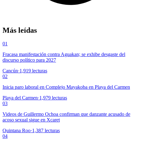
Más leídas
01
Fracasa manifestación contra Aguakan; se exhibe desgaste del
discurso político para 2027
Cancún
·
1,919
lecturas
02
Inicia paro laboral en Complejo Mayakoba en Playa del Carmen
Playa del Carmen
·
1,979
lecturas
03
Videos de Guillermo Ochoa confirman que danzante acusado de
acoso sexual sigue en Xcaret
Quintana Roo
·
1,387
lecturas
04