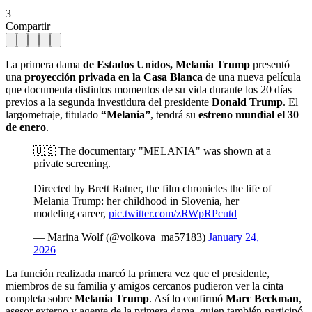
3
Compartir
La primera dama
de Estados Unidos, Melania Trump
presentó
una
proyección privada en la Casa Blanca
de una nueva película
que documenta distintos momentos de su vida durante los 20 días
previos a la segunda investidura del presidente
Donald Trump
. El
largometraje, titulado
“Melania”
, tendrá su
estreno mundial el 30
de enero
.
🇺🇸 The documentary "MELANIA" was shown at a
private screening.
Directed by Brett Ratner, the film chronicles the life of
Melania Trump: her childhood in Slovenia, her
modeling career,
pic.twitter.com/zRWpRPcutd
— Маrina Wolf (@volkova_ma57183)
January 24,
2026
La función realizada marcó la primera vez que el presidente,
miembros de su familia y amigos cercanos pudieron ver la cinta
completa sobre
Melania Trump
. Así lo confirmó
Marc Beckman
,
asesor externo y agente de la primera dama, quien también participó