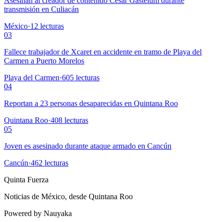
Asesinan al creador de contenido César Gastélum durante
transmisión en Culiacán
México
·
12
lecturas
03
Fallece trabajador de Xcaret en accidente en tramo de Playa del
Carmen a Puerto Morelos
Playa del Carmen
·
605
lecturas
04
Reportan a 23 personas desaparecidas en Quintana Roo
Quintana Roo
·
408
lecturas
05
Joven es asesinado durante ataque armado en Cancún
Cancún
·
462
lecturas
Quinta Fuerza
Noticias de México, desde Quintana Roo
Powered by Nauyaka