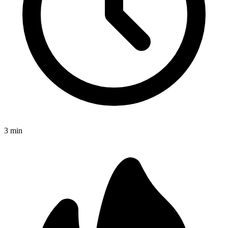
3
min