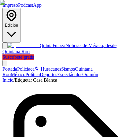
Impreso
Podcast
App
Edición
Noticias de México, desde
Quinta
Fuerza
Quintana Roo
Suscríbete gratis
Portada
Policiaca
🌀 Huracanes
Sismos
Quintana
Roo
México
Política
Deportes
Espectáculos
Opinión
Inicio
/
Etiqueta:
Casa Blanca