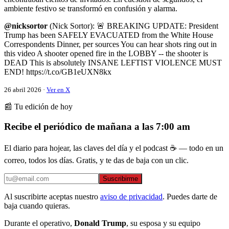
ambiente festivo se transformó en confusión y alarma.
@nicksortor
(Nick Sortor): 🚨 BREAKING UPDATE: President
Trump has been SAFELY EVACUATED from the White House
Correspondents Dinner, per sources You can hear shots ring out in
this video A shooter opened fire in the LOBBY -- the shooter is
DEAD This is absolutely INSANE LEFTIST VIOLENCE MUST
END! https://t.co/GB1eUXN8kx
26 abril 2026 ·
Ver en X
📰 Tu edición de hoy
Recibe el periódico de mañana a las 7:00 am
El diario para hojear, las claves del día y el podcast ☕ — todo en un
correo, todos los días. Gratis, y te das de baja con un clic.
Suscribirme
Al suscribirte aceptas nuestro
aviso de privacidad
. Puedes darte de
baja cuando quieras.
Durante el operativo,
Donald Trump
, su esposa y su equipo