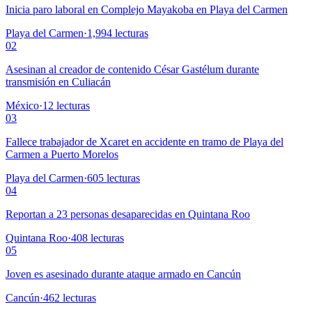
Inicia paro laboral en Complejo Mayakoba en Playa del Carmen
Playa del Carmen
·
1,994
lecturas
02
Asesinan al creador de contenido César Gastélum durante
transmisión en Culiacán
México
·
12
lecturas
03
Fallece trabajador de Xcaret en accidente en tramo de Playa del
Carmen a Puerto Morelos
Playa del Carmen
·
605
lecturas
04
Reportan a 23 personas desaparecidas en Quintana Roo
Quintana Roo
·
408
lecturas
05
Joven es asesinado durante ataque armado en Cancún
Cancún
·
462
lecturas