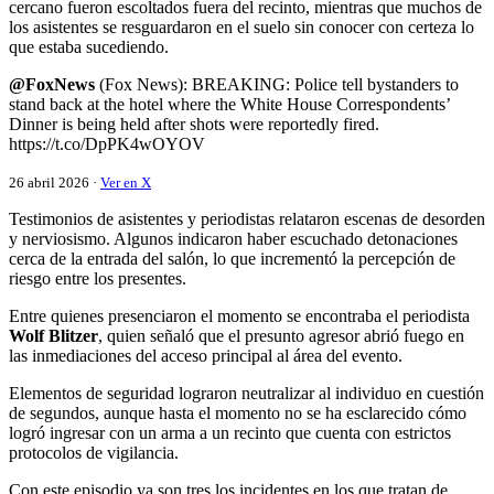
cercano fueron escoltados fuera del recinto, mientras que muchos de
los asistentes se resguardaron en el suelo sin conocer con certeza lo
que estaba sucediendo.
@FoxNews
(Fox News): BREAKING: Police tell bystanders to
stand back at the hotel where the White House Correspondents’
Dinner is being held after shots were reportedly fired.
https://t.co/DpPK4wOYOV
26 abril 2026 ·
Ver en X
Testimonios de asistentes y periodistas relataron escenas de desorden
y nerviosismo. Algunos indicaron haber escuchado detonaciones
cerca de la entrada del salón, lo que incrementó la percepción de
riesgo entre los presentes.
Entre quienes presenciaron el momento se encontraba el periodista
Wolf Blitzer
, quien señaló que el presunto agresor abrió fuego en
las inmediaciones del acceso principal al área del evento.
Elementos de seguridad lograron neutralizar al individuo en cuestión
de segundos, aunque hasta el momento no se ha esclarecido cómo
logró ingresar con un arma a un recinto que cuenta con estrictos
protocolos de vigilancia.
Con este episodio ya son tres los incidentes en los que tratan de