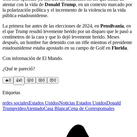
atentar con la vida de
Donald Trump
, en un contexto marcado por
la polarización política y el incremento de la violencia en la vida
pública estadounidense.
La primera fue antes de las elecciones de 2024, en
Pensilvania
, en
el que Trump resultó levemente herido por un disparo que le pasó a
centímetros de la cara y que lo dejó levemente herido. Meses
después, un hombre fue detenido con un rifle mientras el presidente
estadounidense estaba apostado en su campo de Golf en
Florida
.
Con información de El Mundo.
¿Qué te pareció?
🔥
0
👍
0
😲
0
😢
0
😠
0
Etiquetas
redes sociales
Estados Unidos
Noticias Estados Unidos
Donald
Trump
video
Atentado
Casa Blanca
Cena de Corresponsales