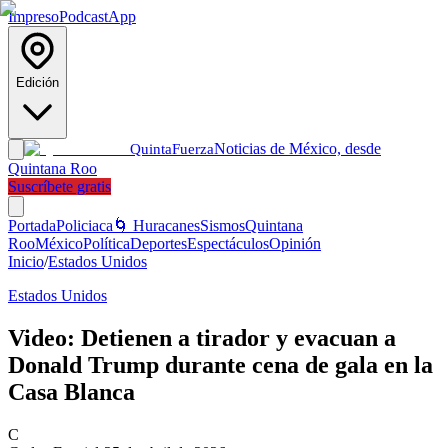
Impreso
Podcast
App
Edición
Noticias de México, desde
Quinta
Fuerza
Quintana Roo
Suscríbete gratis
Portada
Policiaca
🌀 Huracanes
Sismos
Quintana
Roo
México
Política
Deportes
Espectáculos
Opinión
Inicio
/
Estados Unidos
Estados Unidos
Video: Detienen a tirador y evacuan a
Donald Trump durante cena de gala en la
Casa Blanca
C