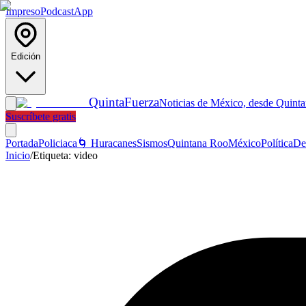
Impreso
Podcast
App
Edición
Quinta
Fuerza
Noticias de México, desde Quint
Suscríbete gratis
Portada
Policiaca
🌀 Huracanes
Sismos
Quintana Roo
México
Política
De
Inicio
/
Etiqueta:
video