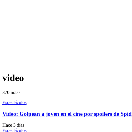
video
870
notas
Espectáculos
Video: Golpean a joven en el cine por spoilers de Sp
Hace 3 días
Espectáculos