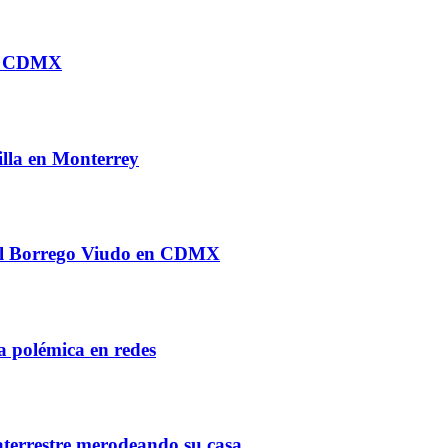
en CDMX
illa en Monterrey
e al Borrego Viudo en CDMX
a polémica en redes
aterrestre merodeando su casa