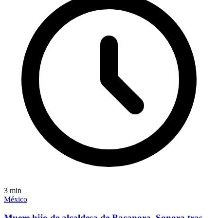
3
min
México
Muere hijo de alcaldesa de Bacanora, Sonora tras