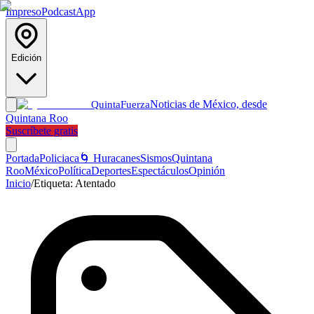
Impreso
Podcast
App
Edición
Noticias de México, desde
Quinta
Fuerza
Quintana Roo
Suscríbete gratis
Portada
Policiaca
🌀 Huracanes
Sismos
Quintana
Roo
México
Política
Deportes
Espectáculos
Opinión
Inicio
/
Etiqueta:
Atentado