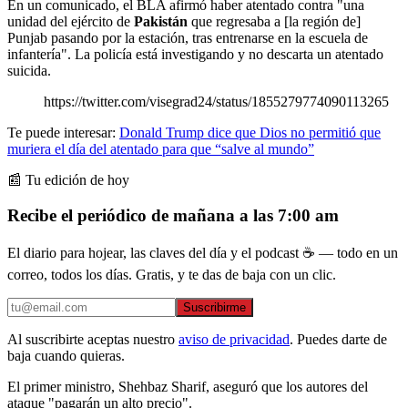
En un comunicado, el BLA afirmó haber atentado contra "una
unidad del ejército de
Pakistán
que regresaba a [la región de]
Punjab pasando por la estación, tras entrenarse en la escuela de
infantería". La policía está investigando y no descarta un atentado
suicida.
https://twitter.com/visegrad24/status/1855279774090113265
Te puede interesar:
Donald Trump dice que Dios no permitió que
muriera el día del atentado para que “salve al mundo”
📰 Tu edición de hoy
Recibe el periódico de mañana a las 7:00 am
El diario para hojear, las claves del día y el podcast ☕ — todo en un
correo, todos los días. Gratis, y te das de baja con un clic.
Suscribirme
Al suscribirte aceptas nuestro
aviso de privacidad
. Puedes darte de
baja cuando quieras.
El primer ministro, Shehbaz Sharif, aseguró que los autores del
ataque "pagarán un alto precio".