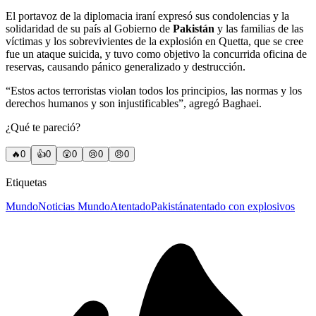
El portavoz de la diplomacia iraní expresó sus condolencias y la
solidaridad de su país al Gobierno de
Pakistán
y las familias de las
víctimas y los sobrevivientes de la explosión en Quetta, que se cree
fue un ataque suicida, y tuvo como objetivo la concurrida oficina de
reservas, causando pánico generalizado y destrucción.
“Estos actos terroristas violan todos los principios, las normas y los
derechos humanos y son injustificables”, agregó Baghaei.
¿Qué te pareció?
🔥
0
👍
0
😲
0
😢
0
😠
0
Etiquetas
Mundo
Noticias Mundo
Atentado
Pakistán
atentado con explosivos