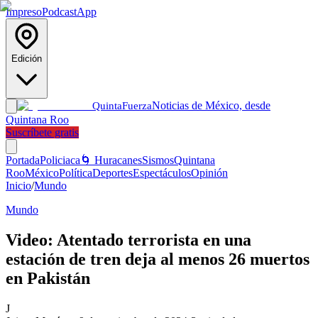
Impreso
Podcast
App
Edición
Noticias de México, desde
Quinta
Fuerza
Quintana Roo
Suscríbete gratis
Portada
Policiaca
🌀 Huracanes
Sismos
Quintana
Roo
México
Política
Deportes
Espectáculos
Opinión
Inicio
/
Mundo
Mundo
Video: Atentado terrorista en una
estación de tren deja al menos 26 muertos
en Pakistán
J