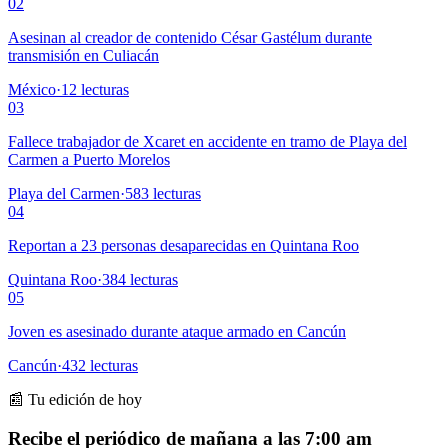
02
Asesinan al creador de contenido César Gastélum durante
transmisión en Culiacán
México
·
12
lecturas
03
Fallece trabajador de Xcaret en accidente en tramo de Playa del
Carmen a Puerto Morelos
Playa del Carmen
·
583
lecturas
04
Reportan a 23 personas desaparecidas en Quintana Roo
Quintana Roo
·
384
lecturas
05
Joven es asesinado durante ataque armado en Cancún
Cancún
·
432
lecturas
📰 Tu edición de hoy
Recibe el periódico de mañana a las 7:00 am