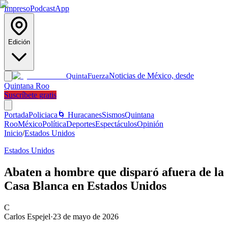
Impreso
Podcast
App
Edición
Noticias de México, desde
Quinta
Fuerza
Quintana Roo
Suscríbete gratis
Portada
Policiaca
🌀 Huracanes
Sismos
Quintana
Roo
México
Política
Deportes
Espectáculos
Opinión
Inicio
/
Estados Unidos
Estados Unidos
Abaten a hombre que disparó afuera de la
Casa Blanca en Estados Unidos
C
Carlos Espejel
·
23 de mayo de 2026