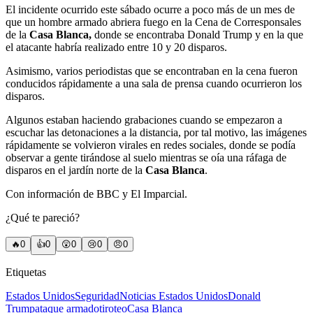
El incidente ocurrido este sábado
ocurre a poco más de un mes de
que un hombre armado abriera fuego en la Cena de Corresponsales
de la
Casa Blanca,
donde se encontraba Donald Trump y en la que
el atacante habría realizado entre 10 y 20 disparos.
Asimismo, varios periodistas que se encontraban en la cena fueron
conducidos rápidamente a una sala de prensa cuando ocurrieron los
disparos.
Algunos estaban haciendo grabaciones cuando se empezaron a
escuchar las detonaciones a la distancia, por tal motivo, las imágenes
rápidamente se volvieron virales en redes sociales, donde se podía
observar a gente tirándose al suelo mientras se oía una ráfaga de
disparos en el jardín norte de la
Casa Blanca
.
Con información de BBC y El Imparcial.
¿Qué te pareció?
🔥
0
👍
0
😲
0
😢
0
😠
0
Etiquetas
Estados Unidos
Seguridad
Noticias Estados Unidos
Donald
Trump
ataque armado
tiroteo
Casa Blanca