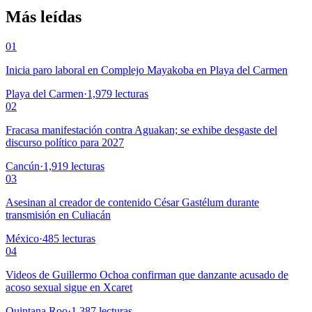
Más leídas
01
Inicia paro laboral en Complejo Mayakoba en Playa del Carmen
Playa del Carmen
·
1,979
lecturas
02
Fracasa manifestación contra Aguakan; se exhibe desgaste del
discurso político para 2027
Cancún
·
1,919
lecturas
03
Asesinan al creador de contenido César Gastélum durante
transmisión en Culiacán
México
·
485
lecturas
04
Videos de Guillermo Ochoa confirman que danzante acusado de
acoso sexual sigue en Xcaret
Quintana Roo
·
1,387
lecturas