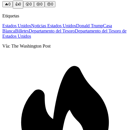
🔥
0
👍
0
😲
0
😢
0
😠
0
Etiquetas
Estados Unidos
Noticias Estados Unidos
Donald Trump
Casa
Blanca
Billetes
Departamento del Tesoro
Departamento del Tesoro de
Estados Unidos
Vía:
The Washington Post