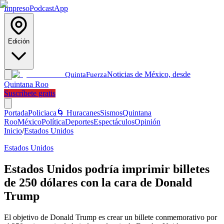
Impreso
Podcast
App
Edición
Noticias de México, desde
Quinta
Fuerza
Quintana Roo
Suscríbete gratis
Portada
Policiaca
🌀 Huracanes
Sismos
Quintana
Roo
México
Política
Deportes
Espectáculos
Opinión
Inicio
/
Estados Unidos
Estados Unidos
Estados Unidos podría imprimir billetes
de 250 dólares con la cara de Donald
Trump
El objetivo de Donald Trump es crear un billete conmemorativo por