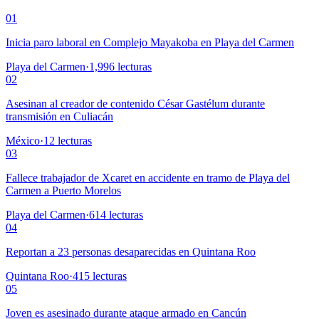
01
Inicia paro laboral en Complejo Mayakoba en Playa del Carmen
Playa del Carmen
·
1,996
lecturas
02
Asesinan al creador de contenido César Gastélum durante
transmisión en Culiacán
México
·
12
lecturas
03
Fallece trabajador de Xcaret en accidente en tramo de Playa del
Carmen a Puerto Morelos
Playa del Carmen
·
614
lecturas
04
Reportan a 23 personas desaparecidas en Quintana Roo
Quintana Roo
·
415
lecturas
05
Joven es asesinado durante ataque armado en Cancún