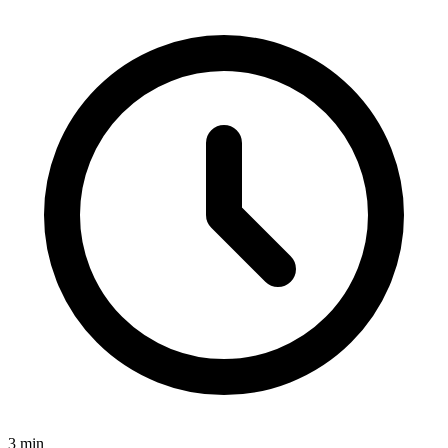
3
min