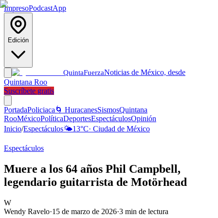
Impreso
Podcast
App
Edición
Noticias de México, desde
Quinta
Fuerza
Quintana Roo
Suscríbete gratis
Portada
Policiaca
🌀 Huracanes
Sismos
Quintana
Roo
México
Política
Deportes
Espectáculos
Opinión
Inicio
/
Espectáculos
🌤️
13
°C
·
Ciudad de México
Espectáculos
Muere a los 64 años Phil Campbell,
legendario guitarrista de Motörhead
W
Wendy Ravelo
·
15 de marzo de 2026
·
3
min de lectura