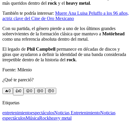
más queridos dentro del
rock
y el
heavy metal
.
También te podría interesar:
Muere Ana Luisa Peluffo a los 96 años,
actriz clave del Cine de Oro Mexicano
Con su partida, el género pierde a uno de los últimos grandes
sobrevivientes de la formación clásica que mantuvo a
Motörhead
como una referencia absoluta dentro del metal.
El legado de
Phil Campbell
permanece en décadas de discos y
giras que ayudaron a definir la identidad de una banda considerada
irrepetible dentro de la historia del
rock
.
Fuente: Milenio
¿Qué te pareció?
🔥
0
👍
0
😲
0
😢
0
😠
0
Etiquetas
entretenimiento
espectáculos
Noticias Entretenimiento
Noticias
espectáculos
Música
Rock
heavy metal