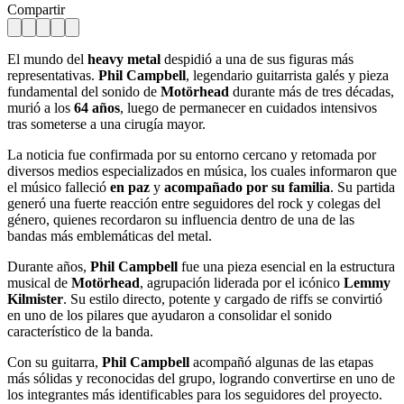
Compartir
El mundo del
heavy metal
despidió a una de sus figuras más
representativas.
Phil Campbell
, legendario guitarrista galés y pieza
fundamental del sonido de
Motörhead
durante más de tres décadas,
murió a los
64 años
, luego de permanecer en cuidados intensivos
tras someterse a una cirugía mayor.
La noticia fue confirmada por su entorno cercano y retomada por
diversos medios especializados en música, los cuales informaron que
el músico falleció
en paz
y
acompañado por su familia
. Su partida
generó una fuerte reacción entre seguidores del rock y colegas del
género, quienes recordaron su influencia dentro de una de las
bandas más emblemáticas del metal.
Durante años,
Phil Campbell
fue una pieza esencial en la estructura
musical de
Motörhead
, agrupación liderada por el icónico
Lemmy
Kilmister
. Su estilo directo, potente y cargado de riffs se convirtió
en uno de los pilares que ayudaron a consolidar el sonido
característico de la banda.
Con su guitarra,
Phil Campbell
acompañó algunas de las etapas
más sólidas y reconocidas del grupo, logrando convertirse en uno de
los integrantes más identificables para los seguidores del proyecto.