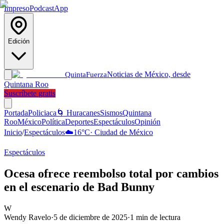
Impreso
Podcast
App
Edición
Noticias de México, desde
Quinta
Fuerza
Quintana Roo
Suscríbete gratis
Portada
Policiaca
🌀 Huracanes
Sismos
Quintana
Roo
México
Política
Deportes
Espectáculos
Opinión
Inicio
/
Espectáculos
☁️
16
°C
·
Ciudad de México
Espectáculos
Ocesa ofrece reembolso total por cambios
en el escenario de Bad Bunny
W
Wendy Ravelo
·
5 de diciembre de 2025
·
1
min de lectura