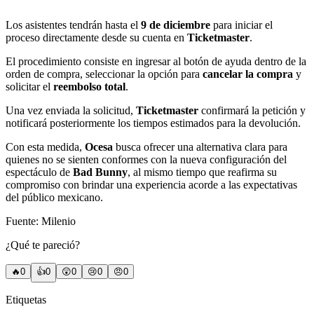
Los asistentes tendrán hasta el
9 de diciembre
para iniciar el
proceso directamente desde su cuenta en
Ticketmaster
.
El procedimiento consiste en ingresar al botón de ayuda dentro de la
orden de compra, seleccionar la opción para
cancelar la compra
y
solicitar el
reembolso total
.
Una vez enviada la solicitud,
Ticketmaster
confirmará la petición y
notificará posteriormente los tiempos estimados para la devolución.
Con esta medida,
Ocesa
busca ofrecer una alternativa clara para
quienes no se sienten conformes con la nueva configuración del
espectáculo de
Bad Bunny
, al mismo tiempo que reafirma su
compromiso con brindar una experiencia acorde a las expectativas
del público mexicano.
Fuente: Milenio
¿Qué te pareció?
🔥
0
👍
0
😲
0
😢
0
😠
0
Etiquetas