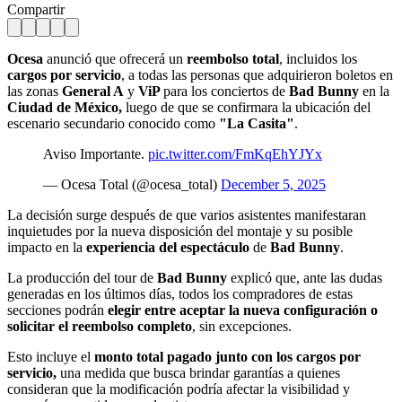
Compartir
Ocesa
anunció que ofrecerá un
reembolso total
, incluidos los
cargos por servicio
, a todas las personas que adquirieron boletos en
las zonas
General A
y
ViP
para los conciertos de
Bad Bunny
en la
Ciudad de México,
luego de que se confirmara la ubicación del
escenario secundario conocido como
"La Casita"
.
Aviso Importante.
pic.twitter.com/FmKqEhYJYx
— Ocesa Total (@ocesa_total)
December 5, 2025
La decisión surge después de que varios asistentes manifestaran
inquietudes por la nueva disposición del montaje y su posible
impacto en la
experiencia del espectáculo
de
Bad Bunny
.
La producción del tour de
Bad Bunny
explicó que, ante las dudas
generadas en los últimos días, todos los compradores de estas
secciones podrán
elegir entre aceptar la nueva configuración o
solicitar el reembolso completo
, sin excepciones.
Esto incluye el
monto total pagado junto con los cargos por
servicio,
una medida que busca brindar garantías a quienes
consideran que la modificación podría afectar la visibilidad y