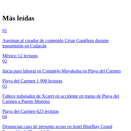
Más leídas
01
Asesinan al creador de contenido César Gastélum durante
transmisión en Culiacán
México
·
12
lecturas
02
Inicia paro laboral en Complejo Mayakoba en Playa del Carmen
Playa del Carmen
·
1,998
lecturas
03
Fallece trabajador de Xcaret en accidente en tramo de Playa del
Carmen a Puerto Morelos
Playa del Carmen
·
623
lecturas
04
Denuncian caso de presunto acoso en hotel BlueBay Grand