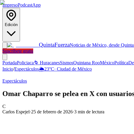
Impreso
Podcast
App
Edición
Quinta
Fuerza
Noticias de México, desde Quint
Suscríbete gratis
Portada
Policiaca
🌀 Huracanes
Sismos
Quintana Roo
México
Política
De
Inicio
/
Espectáculos
🌦️
23
°C
·
Ciudad de México
Espectáculos
Omar Chaparro se pelea en X con usuarios 
C
Carlos Espejel
·
25 de febrero de 2026
·
3
min de lectura