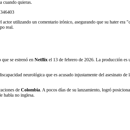
ja cuando quieras.
2346403
l actor utilizando un comentario irónico, asegurando que su hater era
po real.
o que se estrenó en
Netflix
el 13 de febrero de 2026. La producción es 
discapacidad neurológica que es acusado injustamente del asesinato de la
caciones de
Colombia
. A pocos días de su lanzamiento, logró posicion
de habla no inglesa.