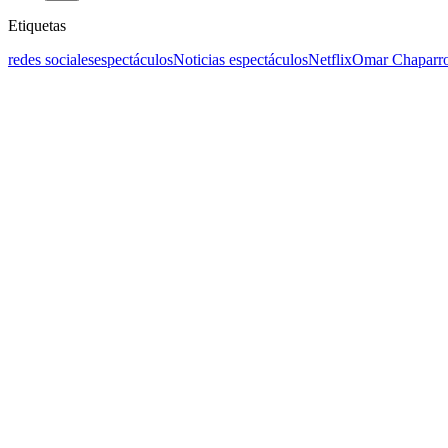
Etiquetas
redes sociales
espectáculos
Noticias espectáculos
Netflix
Omar Chaparr