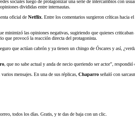
redes sociales luego de protagonizar una serie de intercambios con usu
 opiniones divididas entre internautas.
uenta oficial de
Netflix
. Entre los comentarios surgieron críticas hacia e
ue minimizó las opiniones negativas, sugiriendo que quienes criticaban 
io que provocó la reacción directa del protagonista.
seguro que actúan cabrón y ya tienen un chingo de Óscares y así, ¿verda
ro
, que no sabe actual y anda de necio queriendo ser actor”, respondió e
a varios mensajes. En una de sus réplicas,
Chaparro
señaló con sarcasm
rreo, todos los días. Gratis, y te das de baja con un clic.