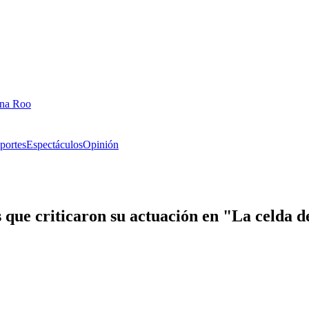
ana Roo
portes
Espectáculos
Opinión
que criticaron su actuación en "La celda d