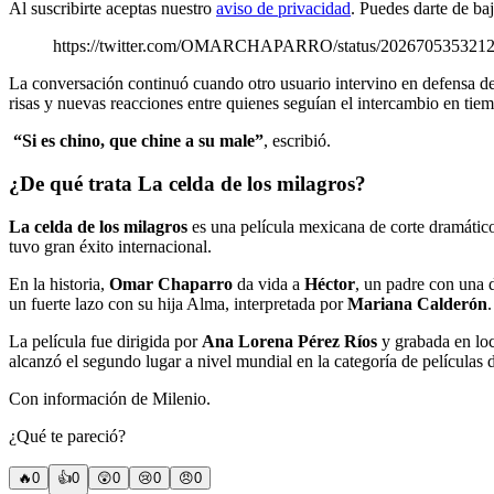
Al suscribirte aceptas nuestro
aviso de privacidad
. Puedes darte de ba
https://twitter.com/OMARCHAPARRO/status/202670535321
La conversación continuó cuando otro usuario intervino en defensa de
risas y nuevas reacciones entre quienes seguían el intercambio en tiem
“Si es chino, que chine a su male”
, escribió.
¿De qué trata La celda de los milagros?
La celda de los milagros
es una película mexicana de corte dramátic
tuvo gran éxito internacional.
En la historia,
Omar Chaparro
da vida a
Héctor
, un padre con una 
un fuerte lazo con su hija Alma, interpretada por
Mariana Calderón
.
La película fue dirigida por
Ana Lorena Pérez Ríos
y grabada en lo
alcanzó el segundo lugar a nivel mundial en la categoría de películas 
Con información de Milenio.
¿Qué te pareció?
🔥
0
👍
0
😲
0
😢
0
😠
0