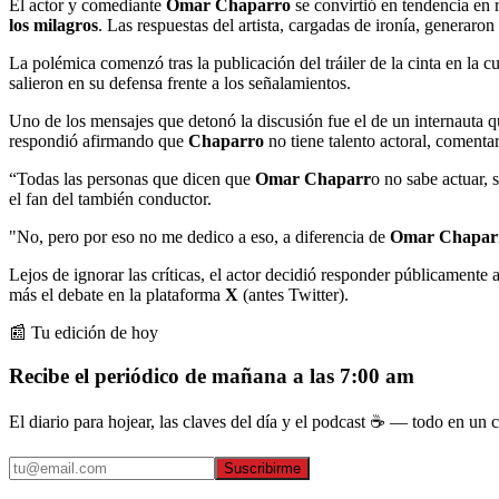
El actor y comediante
Omar Chaparro
se convirtió en tendencia en 
los milagros
. Las respuestas del artista, cargadas de ironía, generaron
La polémica comenzó tras la publicación del tráiler de la cinta en la c
salieron en su defensa frente a los señalamientos.
Uno de los mensajes que detonó la discusión fue el de un internauta q
respondió afirmando que
Chaparro
no tiene talento actoral, comentar
“Todas las personas que dicen que
Omar Chaparr
o no sabe actuar, 
el fan del también conductor.
"No, pero por eso no me dedico a eso, a diferencia de
Omar Chapar
Lejos de ignorar las críticas, el actor decidió responder públicamente 
más el debate en la plataforma
X
(antes Twitter).
📰 Tu edición de hoy
Recibe el periódico de mañana a las 7:00 am
El diario para hojear, las claves del día y el podcast ☕ — todo en un co
Suscribirme