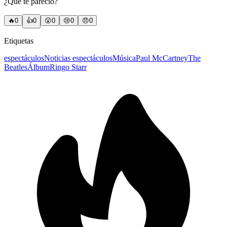
¿Qué te pareció?
🔥
0
👍
0
😲
0
😢
0
😠
0
Etiquetas
espectáculos
Noticias espectáculos
Música
Paul McCartney
The
Beatles
Álbum
Ringo Starr