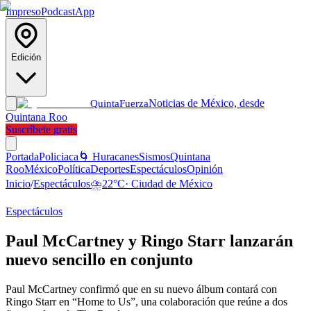
Impreso
Podcast
App
Edición
Noticias de México, desde
Quinta
Fuerza
Quintana Roo
Suscríbete gratis
Portada
Policiaca
🌀 Huracanes
Sismos
Quintana
Roo
México
Política
Deportes
Espectáculos
Opinión
Inicio
/
Espectáculos
⛈️
22
°C
·
Ciudad de México
Espectáculos
Paul McCartney y Ringo Starr lanzarán
nuevo sencillo en conjunto
Paul McCartney confirmó que en su nuevo álbum contará con
Ringo Starr en “Home to Us”, una colaboración que reúne a dos