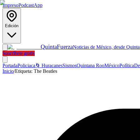
Impreso
Podcast
App
Edición
Quinta
Fuerza
Noticias de México, desde Quint
Suscríbete gratis
Portada
Policiaca
🌀 Huracanes
Sismos
Quintana Roo
México
Política
De
Inicio
/
Etiqueta:
The Beatles