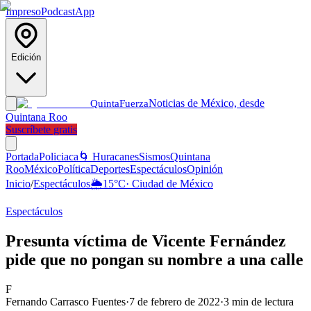
Impreso
Podcast
App
Edición
Noticias de México, desde
Quinta
Fuerza
Quintana Roo
Suscríbete gratis
Portada
Policiaca
🌀 Huracanes
Sismos
Quintana
Roo
México
Política
Deportes
Espectáculos
Opinión
Inicio
/
Espectáculos
🌦️
15
°C
·
Ciudad de México
Espectáculos
Presunta víctima de Vicente Fernández
pide que no pongan su nombre a una calle
F
Fernando Carrasco Fuentes
·
7 de febrero de 2022
·
3
min de lectura