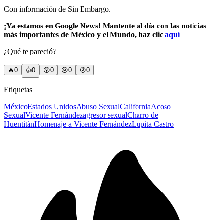
Con información de Sin Embargo.
¡Ya estamos en Google News! Mantente al día con las noticias
más importantes de México y el Mundo, haz clic
aquí
¿Qué te pareció?
🔥
0
👍
0
😲
0
😢
0
😠
0
Etiquetas
México
Estados Unidos
Abuso Sexual
California
Acoso
Sexual
Vicente Fernández
agresor sexual
Charro de
Huentitán
Homenaje a Vicente Fernández
Lupita Castro