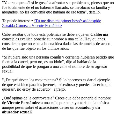
"Yo creo que a él sí le gustaba afrontar sus problemas, pienso que no
fue totalmente de él no haberme llamado, se involucró su familia y
abogados, no les convenía que hablara de ese tema", detalló.
Te puede interesar:
‘Tú me diste mi primer beso’; así despide
Zoraida Gómez a Vicente Fernández
Cabe resaltar que toda esta polémica se debe a que en
California
concejales evalúan ponerle su nombre a una calle. Hay quienes
consideran que no es una buena idea dadas las denuncias de acoso
de las que fue objeto en los últimos años.
"Si hubiera sido una persona común y corriente hubieran pedido que
fuera a la cárcel, pero no, es un ídolo", dijo al hablar de la
posibilidad de que le pongan a una calle el nombre de su agresor
sexual.
"¿De qué sirven los movimientos? Si lo hacemos es dar el ejemplo
de que está bien para los jóvenes, ‘sé exitoso y puedes hacer lo que
quieras’, no estoy de acuerdo", agregó.
¿Qué opinas de la controversia? Crees que deba ponerle el nombre
de
Vicente Fernández
a una calle por su trayectoria en la música
aunque pesen sobre él acusaciones de ser un
acosador y un
abusador sexual
?