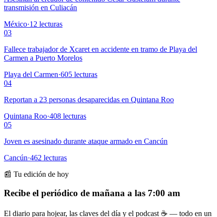
transmisión en Culiacán
México
·
12
lecturas
03
Fallece trabajador de Xcaret en accidente en tramo de Playa del
Carmen a Puerto Morelos
Playa del Carmen
·
605
lecturas
04
Reportan a 23 personas desaparecidas en Quintana Roo
Quintana Roo
·
408
lecturas
05
Joven es asesinado durante ataque armado en Cancún
Cancún
·
462
lecturas
📰 Tu edición de hoy
Recibe el periódico de mañana a las 7:00 am
El diario para hojear, las claves del día y el podcast ☕ — todo en un