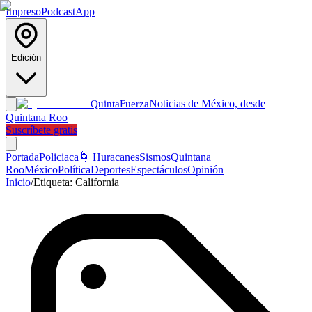
Impreso
Podcast
App
Edición
Noticias de México, desde
Quinta
Fuerza
Quintana Roo
Suscríbete gratis
Portada
Policiaca
🌀 Huracanes
Sismos
Quintana
Roo
México
Política
Deportes
Espectáculos
Opinión
Inicio
/
Etiqueta:
California