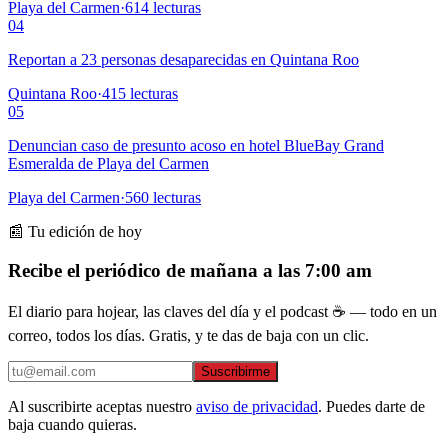
Playa del Carmen
·
614
lecturas
04
Reportan a 23 personas desaparecidas en Quintana Roo
Quintana Roo
·
415
lecturas
05
Denuncian caso de presunto acoso en hotel BlueBay Grand
Esmeralda de Playa del Carmen
Playa del Carmen
·
560
lecturas
📰 Tu edición de hoy
Recibe el periódico de mañana a las 7:00 am
El diario para hojear, las claves del día y el podcast ☕ — todo en un
correo, todos los días. Gratis, y te das de baja con un clic.
Suscribirme
Al suscribirte aceptas nuestro
aviso de privacidad
. Puedes darte de
baja cuando quieras.