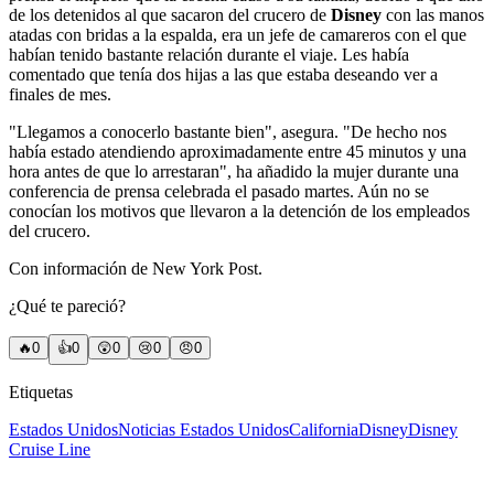
de los detenidos al que sacaron del crucero de
Disney
con las manos
atadas con bridas a la espalda, era un jefe de camareros con el que
habían tenido bastante relación durante el viaje. Les había
comentado que tenía dos hijas a las que estaba deseando ver a
finales de mes.
"Llegamos a conocerlo bastante bien", asegura. "De hecho nos
había estado atendiendo aproximadamente entre 45 minutos y una
hora antes de que lo arrestaran", ha añadido la mujer durante una
conferencia de prensa celebrada el pasado martes. Aún no se
conocían los motivos que llevaron a la detención de los empleados
del crucero.
Con información de New York Post.
¿Qué te pareció?
🔥
0
👍
0
😲
0
😢
0
😠
0
Etiquetas
Estados Unidos
Noticias Estados Unidos
California
Disney
Disney
Cruise Line