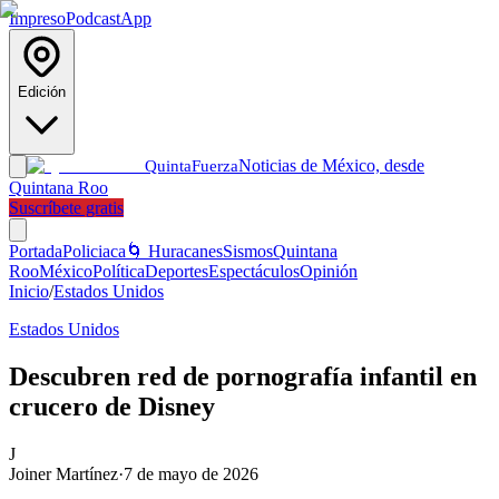
Impreso
Podcast
App
Edición
Noticias de México, desde
Quinta
Fuerza
Quintana Roo
Suscríbete gratis
Portada
Policiaca
🌀 Huracanes
Sismos
Quintana
Roo
México
Política
Deportes
Espectáculos
Opinión
Inicio
/
Estados Unidos
Estados Unidos
Descubren red de pornografía infantil en
crucero de Disney
J
Joiner Martínez
·
7 de mayo de 2026