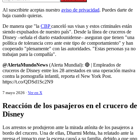
Al suscribirte aceptas nuestro
aviso de privacidad
. Puedes darte de
baja cuando quieras.
De manera que "la
CBP
canceló sus visas y estos criminales están
siendo expulsados de nuestro país". Desde la línea de cruceros de
Disney –señala el diario estadounidense– aseguran que tienen "una
política de tolerancia cero ante este tipo de comportamiento" y han
cooperado "plenamente" con las autoridades. "Estas personas ya no
trabajan para la compañía".
@AlertaMundoNews
(Alerta Mundial): 🔴 | Empleados de
cruceros de Disney entre los 28 arrestados en una operación masiva
contra la pornografía infantil, reporta el New York Post.
https://t.co/QDSd1Sc2N9
7 mayo 2026 ·
Ver en X
Reacción de los pasajeros en el crucero de
Disney
Los arrestos se produjeron ante la mirada atónita de los pasajeros a
bordo del crucero. Una de ellas, Dharmi Mehta, ha relatado ante la
prensa el impacto que la escena causó a su familia, debido a que uno