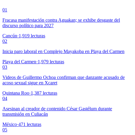
01
Fracasa manifestación contra Aguakan; se exhibe desgaste del
discurso político para 2027
Cancún
·
1,919
lecturas
02
Inicia paro laboral en Complejo Mayakoba en Playa del Carmen
Playa del Carmen
·
1,979
lecturas
03
Videos de Guillermo Ochoa confirman que danzante acusado de
acoso sexual sigue en Xcaret
Quintana Roo
·
1,387
lecturas
04
Asesinan al creador de contenido César Gastélum durante
transmisión en Culiacán
México
·
471
lecturas
05