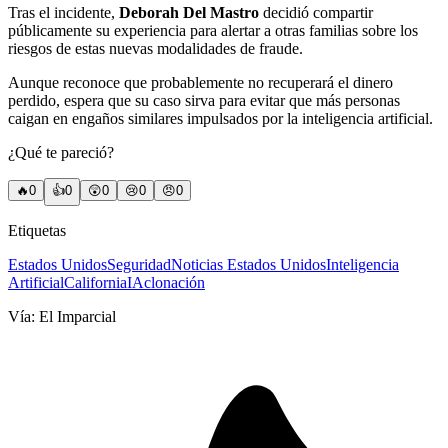
Tras el incidente,
Deborah Del Mastro
decidió compartir
públicamente su experiencia para alertar a otras familias sobre los
riesgos de estas nuevas modalidades de fraude.
Aunque reconoce que probablemente no recuperará el dinero
perdido, espera que su caso sirva para evitar que más personas
caigan en engaños similares impulsados por la inteligencia artificial.
¿Qué te pareció?
🔥
0
👍
0
😲
0
😢
0
😠
0
Etiquetas
Estados Unidos
Seguridad
Noticias Estados Unidos
Inteligencia
Artificial
California
IA
clonación
Vía:
El Imparcial