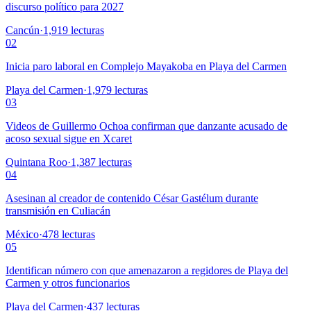
discurso político para 2027
Cancún
·
1,919
lecturas
02
Inicia paro laboral en Complejo Mayakoba en Playa del Carmen
Playa del Carmen
·
1,979
lecturas
03
Videos de Guillermo Ochoa confirman que danzante acusado de
acoso sexual sigue en Xcaret
Quintana Roo
·
1,387
lecturas
04
Asesinan al creador de contenido César Gastélum durante
transmisión en Culiacán
México
·
478
lecturas
05
Identifican número con que amenazaron a regidores de Playa del
Carmen y otros funcionarios
Playa del Carmen
·
437
lecturas