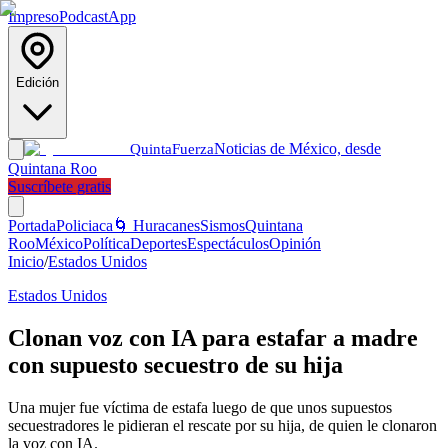
Impreso
Podcast
App
Edición
Noticias de México, desde
Quinta
Fuerza
Quintana Roo
Suscríbete gratis
Portada
Policiaca
🌀 Huracanes
Sismos
Quintana
Roo
México
Política
Deportes
Espectáculos
Opinión
Inicio
/
Estados Unidos
Estados Unidos
Clonan voz con IA para estafar a madre
con supuesto secuestro de su hija
Una mujer fue víctima de estafa luego de que unos supuestos
secuestradores le pidieran el rescate por su hija, de quien le clonaron
la voz con IA.